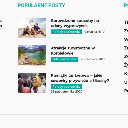
POPULARNE POSTY
P
a
Sprawdzone sposoby na
T
op
udany wypoczynek
Z
9 marca 2017
Porady podróżnika
W
Z
Atrakcje turystyczne w
Korbielowie
Z
26 czerwca 2017
Gdzie wyjechać?
Ż
K
Pamiątki ze Lwowa – jakie
suweniry przywieźć z Ukrainy?
U
Porady podróżnika
P
28 października 2020