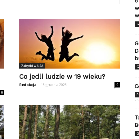
5
w
w
G
G
D
b
Zabytki w USA
G
Co jedli ludzie w 19 wieku?
Redakcja
-
13 grudnia 2023
0
C
0
P
25
T
B
G