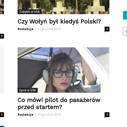
Zabytki w USA
Czy Wołyń był kiedyś Polski?
Ka
Redakcja
-
11 grudnia 2023
0
0
Życie w USA
Co mówi pilot do pasażerów
przed startem?
Redakcja
-
10 grudnia 2023
0
0