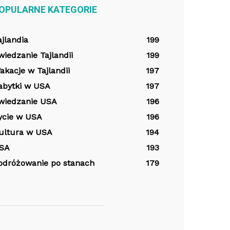
OPULARNE KATEGORIE
ajlandia
199
wiedzanie Tajlandii
199
akacje w Tajlandii
197
abytki w USA
197
wiedzanie USA
196
ycie w USA
196
ultura w USA
194
SA
193
odróżowanie po stanach
179