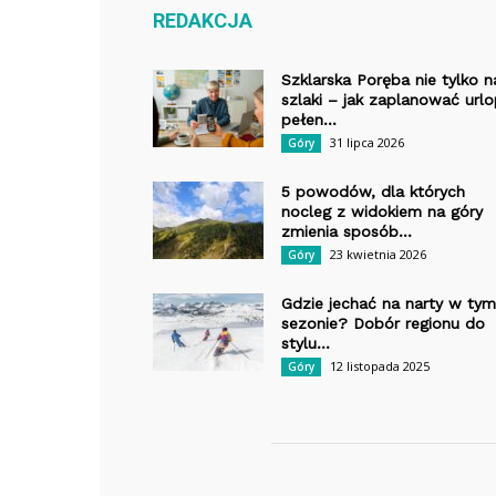
REDAKCJA
Szklarska Poręba nie tylko n
szlaki – jak zaplanować url
pełen...
31 lipca 2026
Góry
5 powodów, dla których
nocleg z widokiem na góry
zmienia sposób...
23 kwietnia 2026
Góry
Gdzie jechać na narty w tym
sezonie? Dobór regionu do
stylu...
12 listopada 2025
Góry