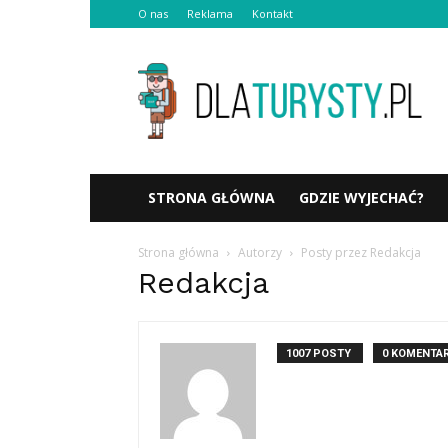
O nas
Reklama
Kontakt
Dlaturysty.pl
STRONA GŁÓWNA
GDZIE WYJECHAĆ?
Strona główna
Autorzy
Posty przez Redakcja
Redakcja
1007 POSTY
0 KOMENTA