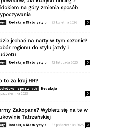
 powodów, dla których nocleg z
idokiem na góry zmienia sposób
ypoczywania
Redakcja Dlaturysty.pl
-
23 kwietnia 2026
óry
0
dzie jechać na narty w tym sezonie?
obór regionu do stylu jazdy i
udżetu
Redakcja Dlaturysty.pl
-
12 listopada 2025
óry
0
o to za kraj HR?
Redakcja
-
odróżowanie po stanach
 października 2025
0
ermy Zakopane? Wybierz się na te w
ukowinie Tatrzańskiej
Redakcja Dlaturysty.pl
-
25 października 2025
óry
0