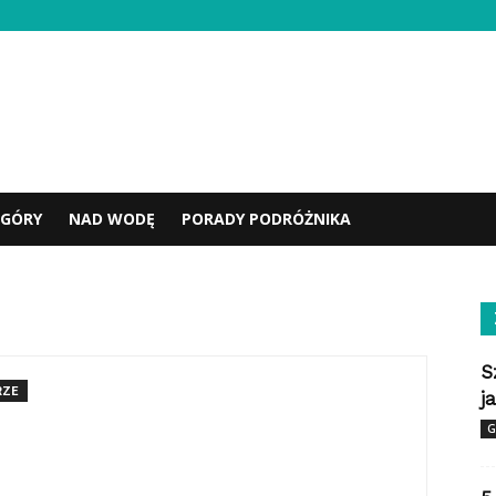
GÓRY
NAD WODĘ
PORADY PODRÓŻNIKA
S
RZE
j
G