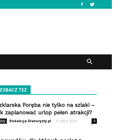
ZOBACZ TEŻ
zklarska Poręba nie tylko na szlaki –
ak zaplanować urlop pełen atrakcji?
Redakcja Dlaturysty.pl
-
31 lipca 2026
óry
0