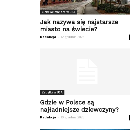
Ciekawe miejsca w USA
Jak nazywa się najstarsze
miasto na świecie?
Redakcja
-
12 grudnia 2023
Zabytki w USA
Gdzie w Polsce są
najładniejsze dziewczyny?
Redakcja
-
10 grudnia 2023