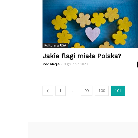
Kultura w USA
Jakie flagi miała Polska?
Redakcja
-
9 grudnia 2023
...
1
99
100
101