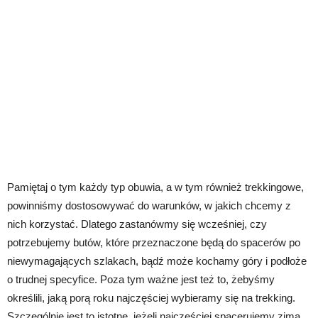
Pamiętaj o tym każdy typ obuwia, a w tym również trekkingowe,
powinniśmy dostosowywać do warunków, w jakich chcemy z
nich korzystać. Dlatego zastanówmy się wcześniej, czy
potrzebujemy butów, które przeznaczone będą do spacerów po
niewymagających szlakach, bądź może kochamy góry i podłoże
o trudnej specyfice. Poza tym ważne jest też to, żebyśmy
określili, jaką porą roku najczęściej wybieramy się na trekking.
Szczególnie jest to istotne, jeżeli najczęściej spacerujemy zimą,