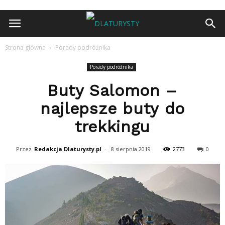
Strona główna
Porady podróżnika
Porady podróżnika
Buty Salomon –
najlepsze buty do
trekkingu
Przez
Redakcja Dlaturysty.pl
-
8 sierpnia 2019
2773
0