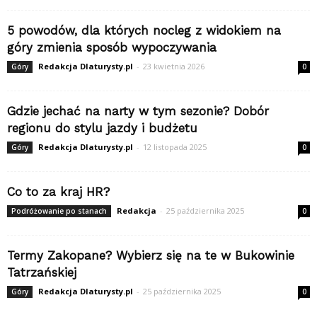
5 powodów, dla których nocleg z widokiem na
góry zmienia sposób wypoczywania
Redakcja Dlaturysty.pl
-
23 kwietnia 2026
Góry
0
Gdzie jechać na narty w tym sezonie? Dobór
regionu do stylu jazdy i budżetu
Redakcja Dlaturysty.pl
-
12 listopada 2025
Góry
0
Co to za kraj HR?
Redakcja
-
25 października 2025
Podróżowanie po stanach
0
Termy Zakopane? Wybierz się na te w Bukowinie
Tatrzańskiej
Redakcja Dlaturysty.pl
-
25 października 2025
Góry
0