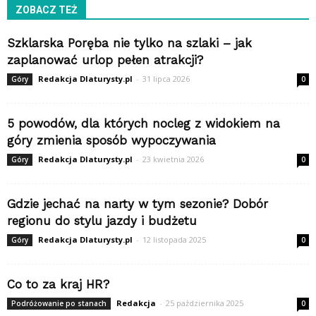
ZOBACZ TEŻ
Szklarska Poręba nie tylko na szlaki – jak
zaplanować urlop pełen atrakcji?
Redakcja Dlaturysty.pl
-
31 lipca 2026
Góry
0
5 powodów, dla których nocleg z widokiem na
góry zmienia sposób wypoczywania
Redakcja Dlaturysty.pl
-
23 kwietnia 2026
Góry
0
Gdzie jechać na narty w tym sezonie? Dobór
regionu do stylu jazdy i budżetu
Redakcja Dlaturysty.pl
-
12 listopada 2025
Góry
0
Co to za kraj HR?
Redakcja
-
25 października 2025
Podróżowanie po stanach
0