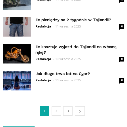
Ile pieniędzy na 2 tygodnie w Tajlandii?
Redakcja
-
11 września 2025
0
Ile kosztuje wyjazd do Tajlandii na własną
rękę?
Redakcja
-
10 września 2025
0
Jak długo trwa lot na Cypr?
Redakcja
-
10 września 2025
0
1
2
3