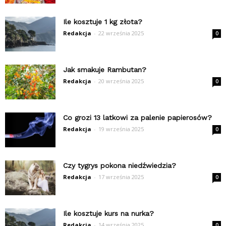
Ile kosztuje 1 kg złota?
Redakcja
-
22 września 2025
0
Jak smakuje Rambutan?
Redakcja
-
20 września 2025
0
Co grozi 13 latkowi za palenie papierosów?
Redakcja
-
19 września 2025
0
Czy tygrys pokona niedźwiedzia?
Redakcja
-
17 września 2025
0
Ile kosztuje kurs na nurka?
Redakcja
-
14 września 2025
0