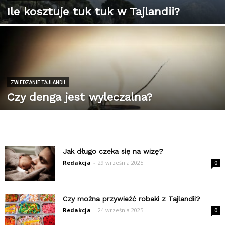
Ile kosztuje tuk tuk w Tajlandii?
ZWIEDZANIE TAJLANDII
Czy denga jest wyleczalna?
Jak długo czeka się na wizę?
Redakcja
-
29 września 2025
0
Czy można przywieźć robaki z Tajlandii?
Redakcja
-
24 września 2025
0