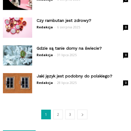
Czy rambutan jest zdrowy?
Redakcja
-
6 sierpnia 2025
0
Gdzie są tanie domy na świecie?
Redakcja
-
31 lipca 2025
0
Jaki język jest podobny do polskiego?
Redakcja
-
28 lipca 2025
0
1
2
3