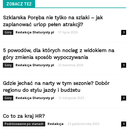
ZOBACZ TEŻ
Szklarska Poręba nie tylko na szlaki – jak
zaplanować urlop pełen atrakcji?
Redakcja Dlaturysty.pl
-
31 lipca 2026
Góry
0
5 powodów, dla których nocleg z widokiem na
góry zmienia sposób wypoczywania
Redakcja Dlaturysty.pl
-
23 kwietnia 2026
Góry
0
Gdzie jechać na narty w tym sezonie? Dobór
regionu do stylu jazdy i budżetu
Redakcja Dlaturysty.pl
-
12 listopada 2025
Góry
0
Co to za kraj HR?
Redakcja
-
25 października 2025
Podróżowanie po stanach
0