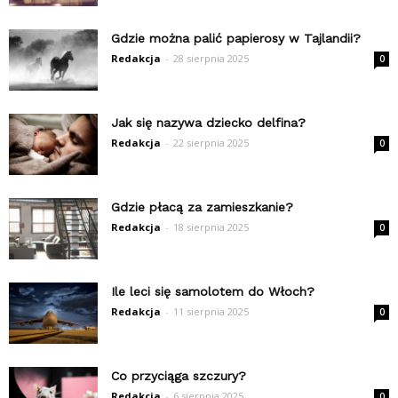
Gdzie można palić papierosy w Tajlandii?
Redakcja
-
28 sierpnia 2025
0
Jak się nazywa dziecko delfina?
Redakcja
-
22 sierpnia 2025
0
Gdzie płacą za zamieszkanie?
Redakcja
-
18 sierpnia 2025
0
Ile leci się samolotem do Włoch?
Redakcja
-
11 sierpnia 2025
0
Co przyciąga szczury?
Redakcja
-
6 sierpnia 2025
0