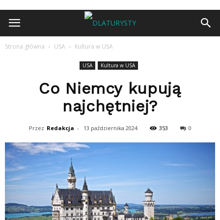
Strona główna
USA
Kultura w USA
USA
Kultura w USA
Co Niemcy kupują
najchętniej?
Przez
Redakcja
-
13 października 2024
353
0