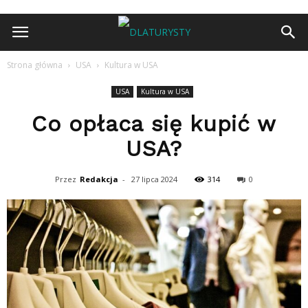
Strona główna
USA
Kultura w USA
USA
Kultura w USA
Co opłaca się kupić w
USA?
Przez
Redakcja
-
27 lipca 2024
314
0