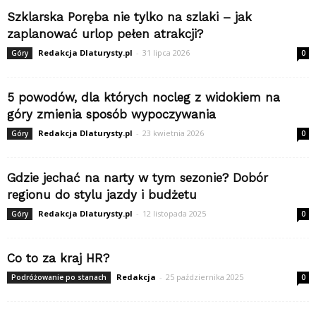
Szklarska Poręba nie tylko na szlaki – jak
zaplanować urlop pełen atrakcji?
Redakcja Dlaturysty.pl
-
31 lipca 2026
Góry
0
5 powodów, dla których nocleg z widokiem na
góry zmienia sposób wypoczywania
Redakcja Dlaturysty.pl
-
23 kwietnia 2026
Góry
0
Gdzie jechać na narty w tym sezonie? Dobór
regionu do stylu jazdy i budżetu
Redakcja Dlaturysty.pl
-
12 listopada 2025
Góry
0
Co to za kraj HR?
Redakcja
-
25 października 2025
Podróżowanie po stanach
0