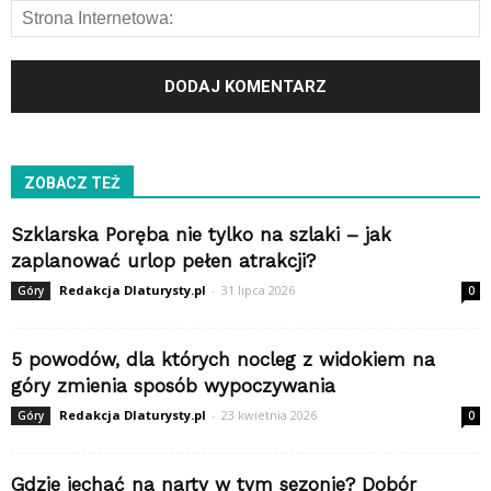
ZOBACZ TEŻ
Szklarska Poręba nie tylko na szlaki – jak
zaplanować urlop pełen atrakcji?
Redakcja Dlaturysty.pl
-
31 lipca 2026
Góry
0
5 powodów, dla których nocleg z widokiem na
góry zmienia sposób wypoczywania
Redakcja Dlaturysty.pl
-
23 kwietnia 2026
Góry
0
Gdzie jechać na narty w tym sezonie? Dobór