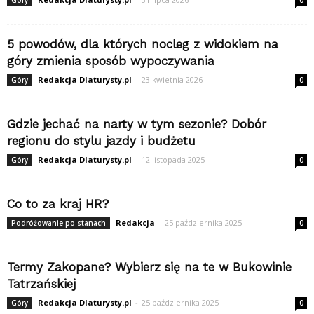
Góry
0
5 powodów, dla których nocleg z widokiem na
góry zmienia sposób wypoczywania
Redakcja Dlaturysty.pl
-
23 kwietnia 2026
Góry
0
Gdzie jechać na narty w tym sezonie? Dobór
regionu do stylu jazdy i budżetu
Redakcja Dlaturysty.pl
-
12 listopada 2025
Góry
0
Co to za kraj HR?
Redakcja
-
25 października 2025
Podróżowanie po stanach
0
Termy Zakopane? Wybierz się na te w Bukowinie
Tatrzańskiej
Redakcja Dlaturysty.pl
-
25 października 2025
Góry
0