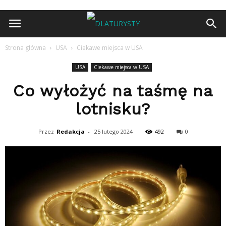
Strona główna
USA
Ciekawe miejsca w USA
USA
Ciekawe miejsca w USA
Co wyłożyć na taśmę na
lotnisku?
Przez
Redakcja
-
25 lutego 2024
492
0