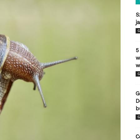
S
j
G
5
w
w
G
G
D
b
G
C