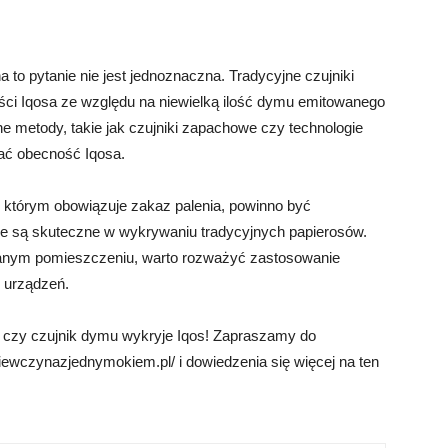
to pytanie nie jest jednoznaczna. Tradycyjne czujniki
ci Iqosa ze względu na niewielką ilość dymu emitowanego
wne metody, takie jak czujniki zapachowe czy technologie
wać obecność Iqosa.
w którym obowiązuje zakaz palenia, powinno być
re są skuteczne w wykrywaniu tradycyjnych papierosów.
 danym pomieszczeniu, warto rozważyć zastosowanie
 urządzeń.
 czy czujnik dymu wykryje Iqos! Zapraszamy do
ziewczynazjednymokiem.pl/ i dowiedzenia się więcej na ten