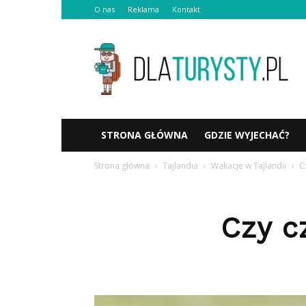
O nas
Reklama
Kontakt
Dlaturysty.pl
STRONA GŁÓWNA
GDZIE WYJECHAĆ?
Strona główna
Tajlandia
Wakacje w Tajlandii
C
Czy c