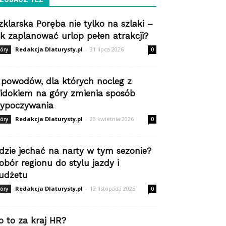
zklarska Poręba nie tylko na szlaki –
ak zaplanować urlop pełen atrakcji?
Redakcja Dlaturysty.pl
-
31 lipca 2026
óry
0
 powodów, dla których nocleg z
idokiem na góry zmienia sposób
ypoczywania
Redakcja Dlaturysty.pl
-
23 kwietnia 2026
óry
0
dzie jechać na narty w tym sezonie?
obór regionu do stylu jazdy i
udżetu
Redakcja Dlaturysty.pl
-
12 listopada 2025
óry
0
o to za kraj HR?