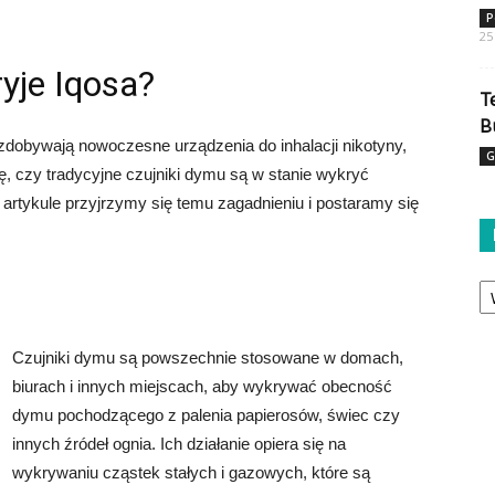
P
25
yje Iqosa?
T
B
zdobywają nowoczesne urządzenia do inhalacji nikotyny,
G
ię, czy tradycyjne czujniki dymu są w stanie wykryć
artykule przyjrzymy się temu zagadnieniu i postaramy się
Ka
Czujniki dymu są powszechnie stosowane w domach,
biurach i innych miejscach, aby wykrywać obecność
dymu pochodzącego z palenia papierosów, świec czy
innych źródeł ognia. Ich działanie opiera się na
wykrywaniu cząstek stałych i gazowych, które są