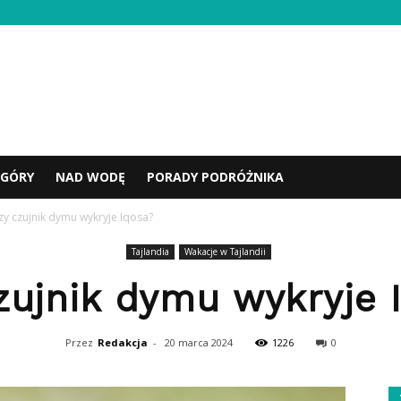
GÓRY
NAD WODĘ
PORADY PODRÓŻNIKA
zy czujnik dymu wykryje Iqosa?
Tajlandia
Wakacje w Tajlandii
zujnik dymu wykryje 
Przez
Redakcja
-
20 marca 2024
1226
0