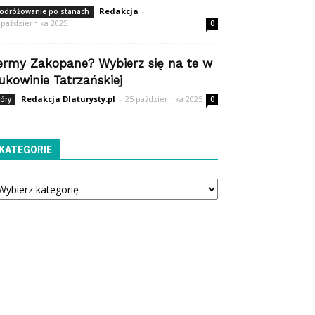
Redakcja
-
odróżowanie po stanach
 października 2025
0
ermy Zakopane? Wybierz się na te w
ukowinie Tatrzańskiej
Redakcja Dlaturysty.pl
-
25 października 2025
óry
0
KATEGORIE
tegorie