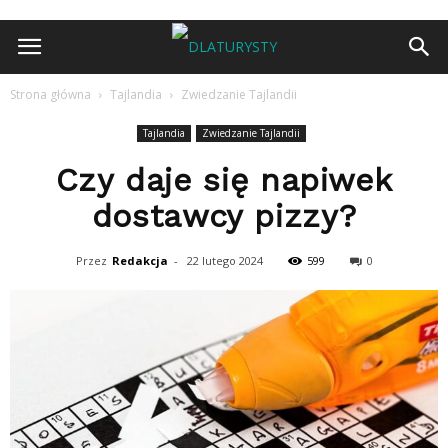
Strona główna
Tajlandia
Zwiedzanie Tajlandii
Tajlandia
Zwiedzanie Tajlandii
Czy daje się napiwek
dostawcy pizzy?
Przez
Redakcja
-
22 lutego 2024
599
0