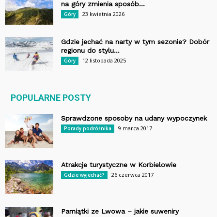
na góry zmienia sposób...
23 kwietnia 2026
Góry
Gdzie jechać na narty w tym sezonie? Dobór
regionu do stylu...
12 listopada 2025
Góry
POPULARNE POSTY
Sprawdzone sposoby na udany wypoczynek
9 marca 2017
Porady podróżnika
Atrakcje turystyczne w Korbielowie
26 czerwca 2017
Gdzie wyjechać?
Pamiątki ze Lwowa – jakie suweniry