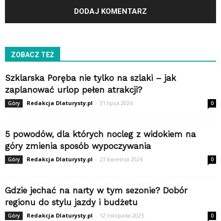
ZOBACZ TEŻ
Szklarska Poręba nie tylko na szlaki – jak
zaplanować urlop pełen atrakcji?
Redakcja Dlaturysty.pl
-
31 lipca 2026
Góry
0
5 powodów, dla których nocleg z widokiem na
góry zmienia sposób wypoczywania
Redakcja Dlaturysty.pl
-
23 kwietnia 2026
Góry
0
Gdzie jechać na narty w tym sezonie? Dobór
regionu do stylu jazdy i budżetu
Redakcja Dlaturysty.pl
-
12 listopada 2025
Góry
0