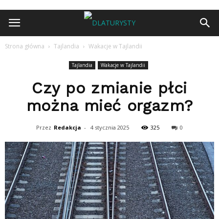
Strona główna
Tajlandia
Wakacje w Tajlandii
Tajlandia
Wakacje w Tajlandii
Czy po zmianie płci
można mieć orgazm?
Przez
Redakcja
-
4 stycznia 2025
325
0