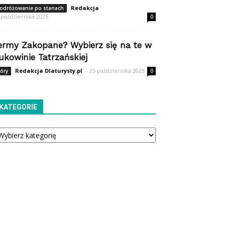
Redakcja
-
odróżowanie po stanach
 października 2025
0
ermy Zakopane? Wybierz się na te w
ukowinie Tatrzańskiej
Redakcja Dlaturysty.pl
-
25 października 2025
óry
0
KATEGORIE
tegorie