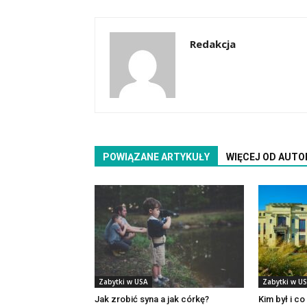
Redakcja
POWIĄZANE ARTYKUŁY
WIĘCEJ OD AUTO
Zabytki w USA
Zabytki w U
Jak zrobić syna a jak córkę?
Kim był i co