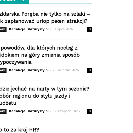
zklarska Poręba nie tylko na szlaki –
ak zaplanować urlop pełen atrakcji?
Redakcja Dlaturysty.pl
-
31 lipca 2026
óry
0
 powodów, dla których nocleg z
idokiem na góry zmienia sposób
ypoczywania
Redakcja Dlaturysty.pl
-
23 kwietnia 2026
óry
0
dzie jechać na narty w tym sezonie?
obór regionu do stylu jazdy i
udżetu
Redakcja Dlaturysty.pl
-
12 listopada 2025
óry
0
o to za kraj HR?