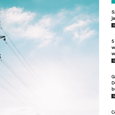
S
j
G
5
w
w
G
G
D
b
G
C