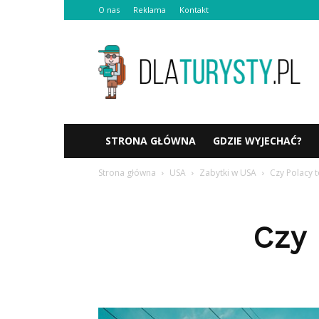
O nas
Reklama
Kontakt
Dlaturysty.pl
STRONA GŁÓWNA
GDZIE WYJECHAĆ?
Strona główna
USA
Zabytki w USA
Czy Polacy 
Czy 