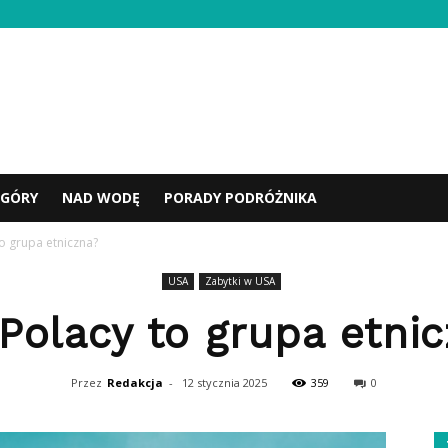
GÓRY
NAD WODĘ
PORADY PODRÓŻNIKA
to grupa etniczna?
USA
Zabytki w USA
Polacy to grupa etni
Przez
Redakcja
-
12 stycznia 2025
359
0