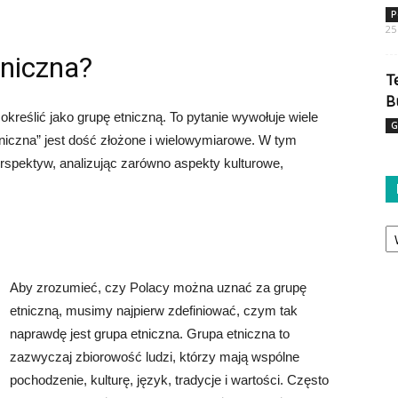
P
25
tniczna?
T
B
kreślić jako grupę etniczną. To pytanie wywołuje wiele
G
etniczna” jest dość złożone i wielowymiarowe. W tym
perspektyw, analizując zarówno aspekty kulturowe,
Ka
Aby zrozumieć, czy Polacy można uznać za grupę
etniczną, musimy najpierw zdefiniować, czym tak
naprawdę jest grupa etniczna. Grupa etniczna to
zazwyczaj zbiorowość ludzi, którzy mają wspólne
pochodzenie, kulturę, język, tradycje i wartości. Często