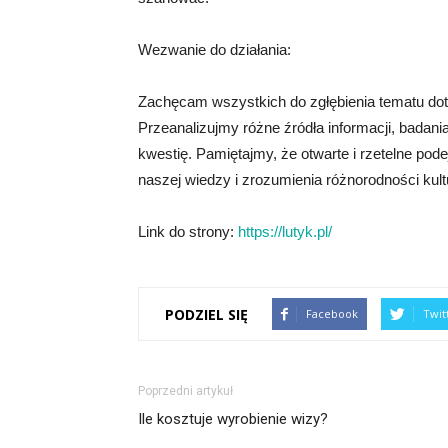
Wezwanie do działania:
Zachęcam wszystkich do zgłębienia tematu doty
Przeanalizujmy różne źródła informacji, badani
kwestię. Pamiętajmy, że otwarte i rzetelne pod
naszej wiedzy i zrozumienia różnorodności kult
Link do strony:
https://lutyk.pl/
PODZIEL SIĘ
Facebook
Twit
Poprzedni artykuł
Ile kosztuje wyrobienie wizy?