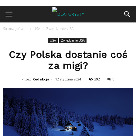
Strona główna
USA
Zwiedzanie USA
USA
Zwiedzanie USA
Czy Polska dostanie coś
za migi?
Przez
Redakcja
-
12 stycznia 2024
392
0