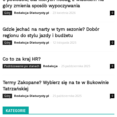
góry zmienia sposób wypoczywania
Redakcja Dlaturysty.pl
-
23 kwietnia 2026
Góry
0
Gdzie jechać na narty w tym sezonie? Dobór
regionu do stylu jazdy i budżetu
Redakcja Dlaturysty.pl
-
12 listopada 2025
Góry
0
Co to za kraj HR?
Redakcja
-
25 października 2025
Podróżowanie po stanach
0
Termy Zakopane? Wybierz się na te w Bukowinie
Tatrzańskiej
Redakcja Dlaturysty.pl
-
25 października 2025
Góry
0
KATEGORIE