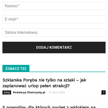
ZOBACZ TEŻ
Szklarska Poręba nie tylko na szlaki – jak
zaplanować urlop pełen atrakcji?
Redakcja Dlaturysty.pl
-
31 lipca 2026
Góry
0
5 powodów, dla których nocleg z widokiem na