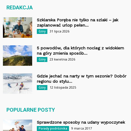
REDAKCJA
Szklarska Poręba nie tylko na szlaki – jak
zaplanować urlop pełen...
31 lipca 2026
Góry
5 powodów, dla których nocleg z widokiem
na góry zmienia sposób...
23 kwietnia 2026
Góry
Gdzie jechać na narty w tym sezonie? Dobór
regionu do stylu...
12 listopada 2025
Góry
POPULARNE POSTY
Sprawdzone sposoby na udany wypoczynek
9 marca 2017
Porady podróżnika