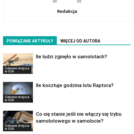
Redakcja
POWIĄZANE ARTYKUŁY
WIĘCEJ OD AUTORA
Ile ludzi zginęło w samolotach?
Ciekawe miejsca
w USA
Ile kosztuje godzina lotu Raptora?
Ciekawe miejsca
w USA
Co się stanie jeśli nie włączy się trybu
samolotowego w samolocie?
Ciekawe miejsca
w USA