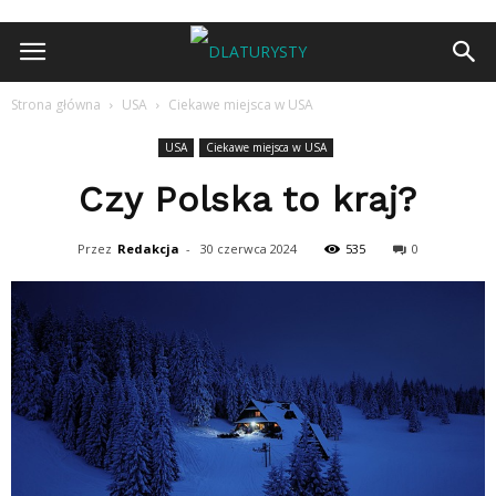
Strona główna
USA
Ciekawe miejsca w USA
USA
Ciekawe miejsca w USA
Czy Polska to kraj?
Przez
Redakcja
-
30 czerwca 2024
535
0