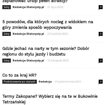
zaplanować urlop pełen atrakcji?
Redakcja Dlaturysty.pl
-
31 lipca 2026
Góry
0
5 powodów, dla których nocleg z widokiem na
góry zmienia sposób wypoczywania
Redakcja Dlaturysty.pl
-
23 kwietnia 2026
Góry
0
Gdzie jechać na narty w tym sezonie? Dobór
regionu do stylu jazdy i budżetu
Redakcja Dlaturysty.pl
-
12 listopada 2025
Góry
0
Co to za kraj HR?
Redakcja
-
25 października 2025
Podróżowanie po stanach
0
Termy Zakopane? Wybierz się na te w Bukowinie
Tatrzańskiej