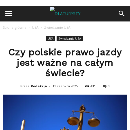
Strona główna
USA
Zwiedzanie USA
USA
Zwiedzanie USA
Czy polskie prawo jazdy
jest ważne na całym
świecie?
Przez
Redakcja
-
11 czerwca 2025
431
0