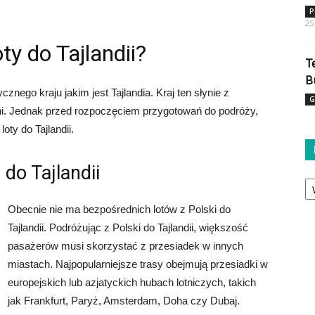
P
25
ty do Tajlandii?
T
B
nego kraju jakim jest Tajlandia. Kraj ten słynie z
G
hni. Jednak przed rozpoczęciem przygotowań do podróży,
oty do Tajlandii.
 do Tajlandii
Ka
Obecnie nie ma bezpośrednich lotów z Polski do
Tajlandii. Podróżując z Polski do Tajlandii, większość
pasażerów musi skorzystać z przesiadek w innych
miastach. Najpopularniejsze trasy obejmują przesiadki w
europejskich lub azjatyckich hubach lotniczych, takich
jak Frankfurt, Paryż, Amsterdam, Doha czy Dubaj.