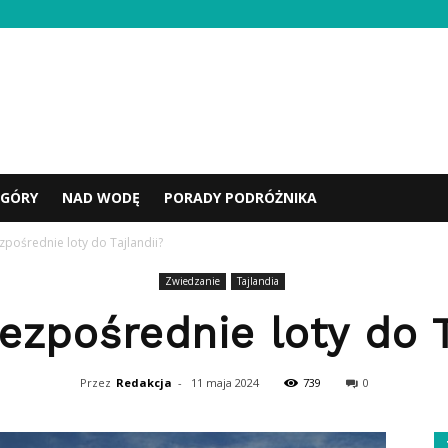
GÓRY
NAD WODĘ
PORADY PODRÓŻNIKA
zpośrednie loty do Tajlandii?
Zwiedzanie
Tajlandia
ezpośrednie loty do T
Przez
Redakcja
-
11 maja 2024
739
0