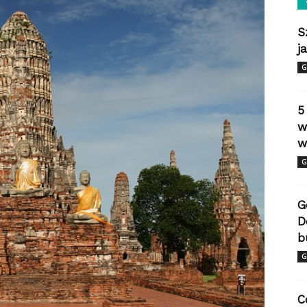
S
j
G
5
w
w
G
G
D
b
G
C