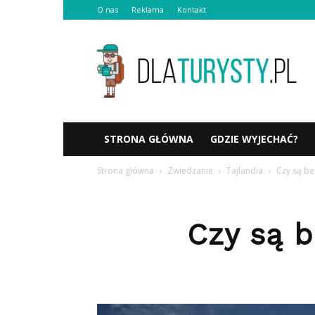
O nas
Reklama
Kontakt
Dlaturysty.pl
STRONA GŁÓWNA
GDZIE WYJECHAĆ?
Strona główna
Zwiedzanie
Tajlandia
Czy są be
Czy są b