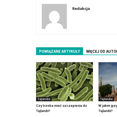
Redakcja
POWIĄZANE ARTYKUŁY
WIĘCEJ OD AUTO
Tajlandia
Tajlandia
Czy trzeba mieć szczepienia do
W jakim jęz
Tajlandii?
Tajlandii?