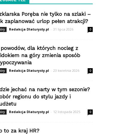
zklarska Poręba nie tylko na szlaki –
ak zaplanować urlop pełen atrakcji?
Redakcja Dlaturysty.pl
-
31 lipca 2026
óry
0
 powodów, dla których nocleg z
idokiem na góry zmienia sposób
ypoczywania
Redakcja Dlaturysty.pl
-
23 kwietnia 2026
óry
0
dzie jechać na narty w tym sezonie?
obór regionu do stylu jazdy i
udżetu
Redakcja Dlaturysty.pl
-
12 listopada 2025
óry
0
o to za kraj HR?