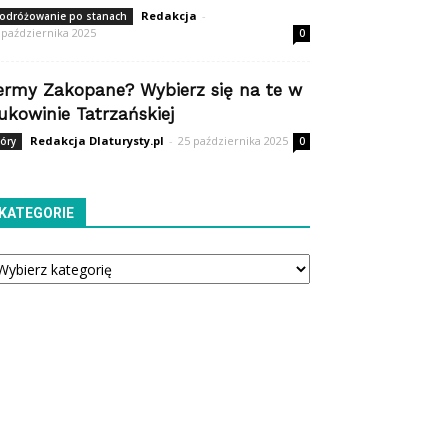
Redakcja
-
odróżowanie po stanach
 października 2025
0
ermy Zakopane? Wybierz się na te w
ukowinie Tatrzańskiej
Redakcja Dlaturysty.pl
-
25 października 2025
óry
0
KATEGORIE
tegorie