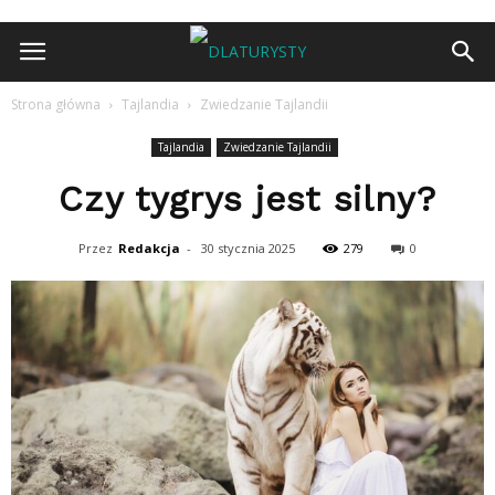
Strona główna
Tajlandia
Zwiedzanie Tajlandii
Tajlandia
Zwiedzanie Tajlandii
Czy tygrys jest silny?
Przez
Redakcja
-
30 stycznia 2025
279
0