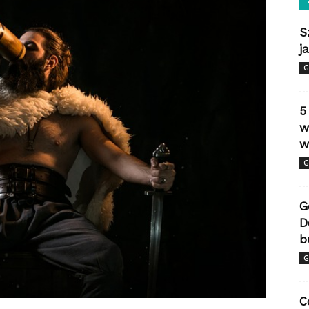
S
j
G
5
w
w
G
G
D
b
G
C