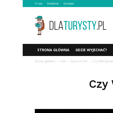
O nas
Reklama
Kontakt
Dlaturysty.pl
STRONA GŁÓWNA
GDZIE WYJECHAĆ?
Strona główna
USA
Życie w USA
Czy Wikingowie
Czy 