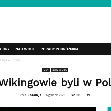
GÓRY
NAD WODĘ
PORADY PODRÓŻNIKA
 byli w Polsce?
USA
Życie w USA
Wikingowie byli w Po
Przez
Redakcja
-
6 grudnia 2024
404
0