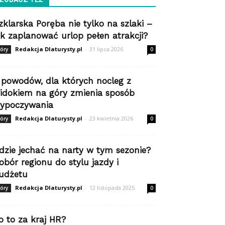
zklarska Poręba nie tylko na szlaki –
ak zaplanować urlop pełen atrakcji?
Redakcja Dlaturysty.pl
-
31 lipca 2026
óry
0
 powodów, dla których nocleg z
idokiem na góry zmienia sposób
ypoczywania
Redakcja Dlaturysty.pl
-
23 kwietnia 2026
óry
0
dzie jechać na narty w tym sezonie?
obór regionu do stylu jazdy i
udżetu
Redakcja Dlaturysty.pl
-
12 listopada 2025
óry
0
o to za kraj HR?