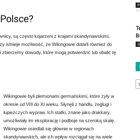
P
25
 Polsce?
T
B
ownicy, są często kojarzeni z krajami skandynawskimi,
zy istnieje możliwość, że Wikingowie dotarli również do
G
i i zbierzemy dowody, które mogą potwierdzić lub obalić tę
Ka
Wikingowie byli plemionami germańskimi, które żyły w
okresie od VIII do XI wieku. Słynęli z handlu, żeglugi i
łupieżczych wypraw. Ich statki, znane jako drakkary,
umożliwiały im eksplorację i podboje na szeroką skalę.
Wikingowie osiedlali się głównie w regionach
skandynawskich, ale ich wpływ rozciągał się na wiele