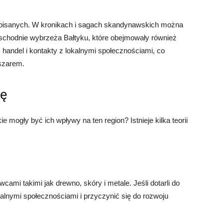
h pisanych. W kronikach i sagach skandynawskich można
chodnie wybrzeża Bałtyku, które obejmowały również
i, handel i kontakty z lokalnymi społecznościami, co
bszarem.
kę
kie mogły być ich wpływy na ten region? Istnieje kilka teorii
cami takimi jak drewno, skóry i metale. Jeśli dotarli do
kalnymi społecznościami i przyczynić się do rozwoju