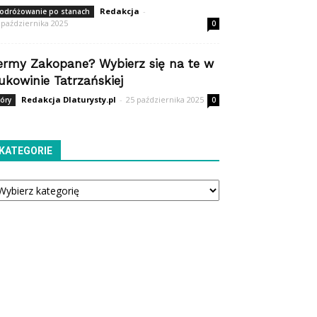
Redakcja
-
odróżowanie po stanach
 października 2025
0
ermy Zakopane? Wybierz się na te w
ukowinie Tatrzańskiej
Redakcja Dlaturysty.pl
-
25 października 2025
óry
0
KATEGORIE
tegorie