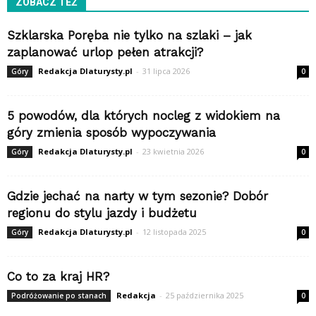
ZOBACZ TEŻ
Szklarska Poręba nie tylko na szlaki – jak
zaplanować urlop pełen atrakcji?
Redakcja Dlaturysty.pl
-
31 lipca 2026
Góry
0
5 powodów, dla których nocleg z widokiem na
góry zmienia sposób wypoczywania
Redakcja Dlaturysty.pl
-
23 kwietnia 2026
Góry
0
Gdzie jechać na narty w tym sezonie? Dobór
regionu do stylu jazdy i budżetu
Redakcja Dlaturysty.pl
-
12 listopada 2025
Góry
0
Co to za kraj HR?
Redakcja
-
25 października 2025
Podróżowanie po stanach
0