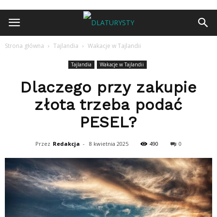
Strona główna
Tajlandia
Wakacje w Tajlandii
Tajlandia
Wakacje w Tajlandii
Dlaczego przy zakupie
złota trzeba podać
PESEL?
Przez
Redakcja
-
8 kwietnia 2025
490
0