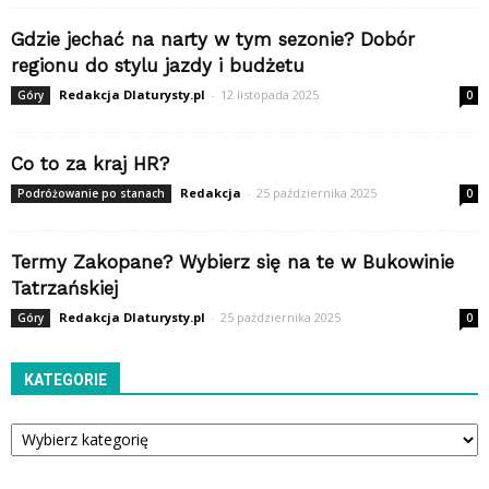
Gdzie jechać na narty w tym sezonie? Dobór
regionu do stylu jazdy i budżetu
Redakcja Dlaturysty.pl
-
12 listopada 2025
Góry
0
Co to za kraj HR?
Redakcja
-
25 października 2025
Podróżowanie po stanach
0
Termy Zakopane? Wybierz się na te w Bukowinie
Tatrzańskiej
Redakcja Dlaturysty.pl
-
25 października 2025
Góry
0
KATEGORIE
Kategorie