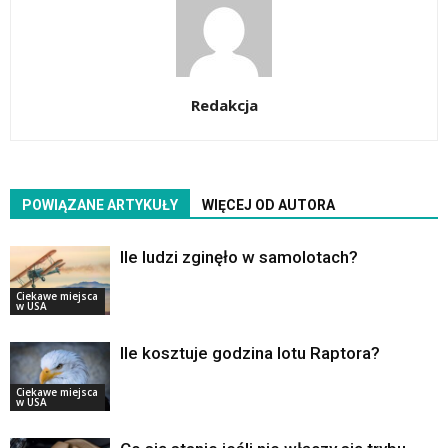
Redakcja
POWIĄZANE ARTYKUŁY
WIĘCEJ OD AUTORA
Ile ludzi zginęło w samolotach?
Ciekawe miejsca
w USA
Ile kosztuje godzina lotu Raptora?
Ciekawe miejsca
w USA