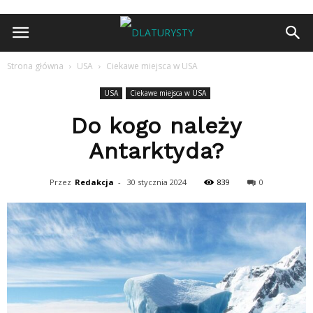
Strona główna
USA
Ciekawe miejsca w USA
USA
Ciekawe miejsca w USA
Do kogo należy
Antarktyda?
Przez
Redakcja
-
30 stycznia 2024
839
0