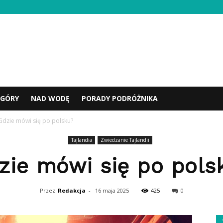
GÓRY
NAD WODĘ
PORADY PODRÓŻNIKA
Gdzie mówi się po polsku?
Tajlandia
Zwiedzanie Tajlandii
zie mówi się po pols
Przez
Redakcja
-
16 maja 2025
425
0