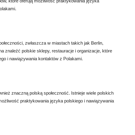
lubów, które oferują możliwość praktykowania języka
olakami.
ołeczności, zwłaszcza w miastach takich jak Berlin,
naleźć polskie sklepy, restauracje i organizacje, które
ego i nawiązywania kontaktów z Polakami.
nież znaczną polską społeczność. Istnieje wiele polskich
ją możliwość praktykowania języka polskiego i nawiązywania