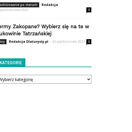
Redakcja
-
odróżowanie po stanach
 października 2025
0
ermy Zakopane? Wybierz się na te w
ukowinie Tatrzańskiej
Redakcja Dlaturysty.pl
-
25 października 2025
óry
0
KATEGORIE
tegorie