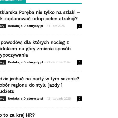
zklarska Poręba nie tylko na szlaki –
ak zaplanować urlop pełen atrakcji?
Redakcja Dlaturysty.pl
-
31 lipca 2026
óry
0
 powodów, dla których nocleg z
idokiem na góry zmienia sposób
ypoczywania
Redakcja Dlaturysty.pl
-
23 kwietnia 2026
óry
0
dzie jechać na narty w tym sezonie?
obór regionu do stylu jazdy i
udżetu
Redakcja Dlaturysty.pl
-
12 listopada 2025
óry
0
o to za kraj HR?