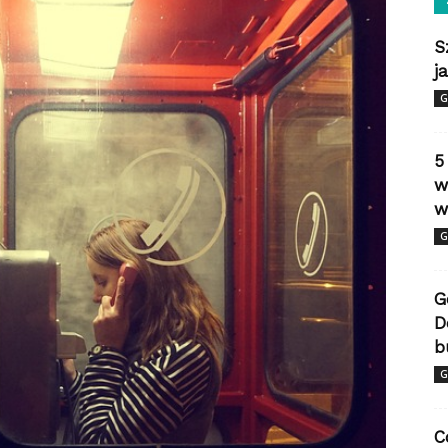
S
j
G
5
w
w
G
G
D
b
G
C