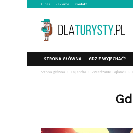
O nas
Reklama
Kontakt
Dlaturysty.pl
STRONA GŁÓWNA
GDZIE WYJECHAĆ?
Strona główna
Tajlandia
Zwiedzanie Tajlandii
Gd