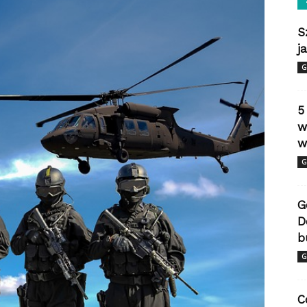
S
j
G
5
w
w
G
G
D
b
G
C