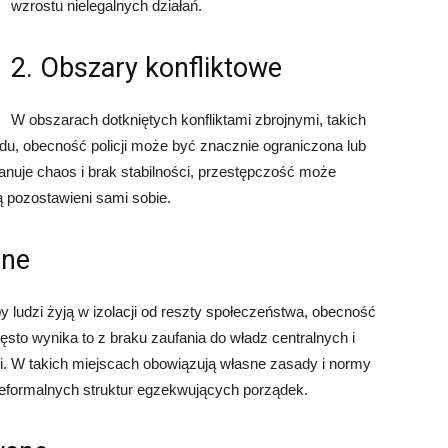
wzrostu nielegalnych działań.
2. Obszary konfliktowe
W obszarach dotkniętych konfliktami zbrojnymi, takich
odu, obecność policji może być znacznie ograniczona lub
anuje chaos i brak stabilności, przestępczość może
ą pozostawieni sami sobie.
zne
 ludzi żyją w izolacji od reszty społeczeństwa, obecność
zęsto wynika to z braku zaufania do władz centralnych i
i. W takich miejscach obowiązują własne zasady i normy
eformalnych struktur egzekwujących porządek.