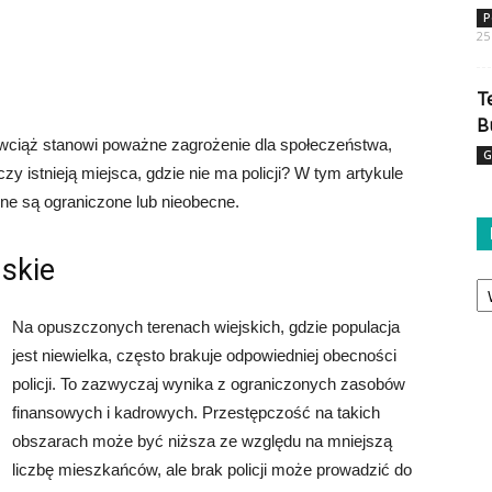
P
25
T
B
wciąż stanowi poważne zagrożenie dla społeczeństwa,
G
czy istnieją miejsca, gdzie nie ma policji? W tym artykule
jne są ograniczone lub nieobecne.
jskie
Ka
Na opuszczonych terenach wiejskich, gdzie populacja
jest niewielka, często brakuje odpowiedniej obecności
policji. To zazwyczaj wynika z ograniczonych zasobów
finansowych i kadrowych. Przestępczość na takich
obszarach może być niższa ze względu na mniejszą
liczbę mieszkańców, ale brak policji może prowadzić do