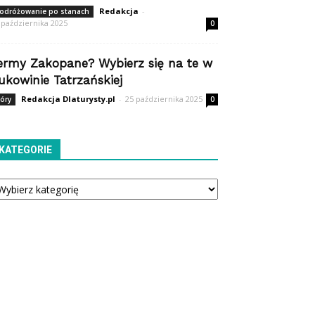
Redakcja
-
odróżowanie po stanach
 października 2025
0
ermy Zakopane? Wybierz się na te w
ukowinie Tatrzańskiej
Redakcja Dlaturysty.pl
-
25 października 2025
óry
0
KATEGORIE
tegorie