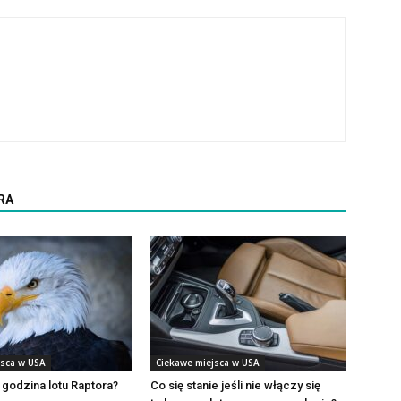
RA
jsca w USA
Ciekawe miejsca w USA
e godzina lotu Raptora?
Co się stanie jeśli nie włączy się