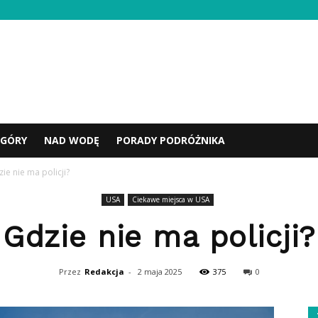
GÓRY
NAD WODĘ
PORADY PODRÓŻNIKA
ie nie ma policji?
USA
Ciekawe miejsca w USA
Gdzie nie ma policji?
Przez
Redakcja
-
2 maja 2025
375
0