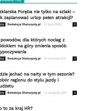
zklarska Poręba nie tylko na szlaki –
ak zaplanować urlop pełen atrakcji?
Redakcja Dlaturysty.pl
-
31 lipca 2026
óry
0
 powodów, dla których nocleg z
idokiem na góry zmienia sposób
ypoczywania
Redakcja Dlaturysty.pl
-
23 kwietnia 2026
óry
0
dzie jechać na narty w tym sezonie?
obór regionu do stylu jazdy i
udżetu
Redakcja Dlaturysty.pl
-
12 listopada 2025
óry
0
o to za kraj HR?