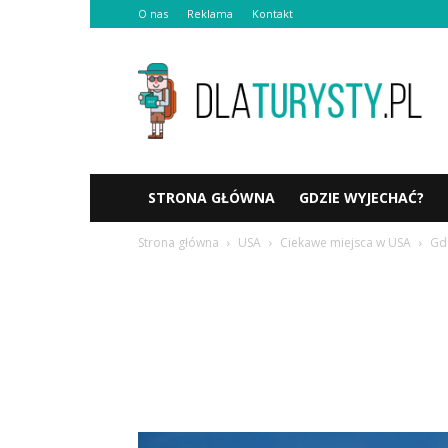
O nas
Reklama
Kontakt
Dlaturysty.pl
STRONA GŁÓWNA
GDZIE WYJECHAĆ?
Strona główna
USA
Ciekawe miejsca w USA
Gdz