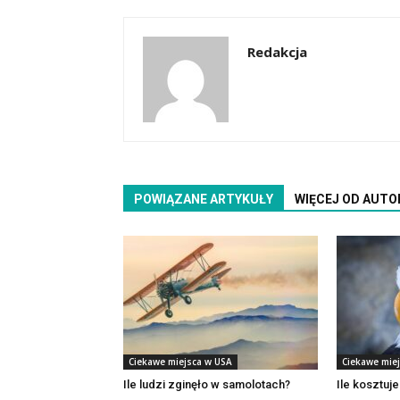
Redakcja
POWIĄZANE ARTYKUŁY
WIĘCEJ OD AUTO
Ciekawe miejsca w USA
Ciekawe mie
Ile ludzi zginęło w samolotach?
Ile kosztuj