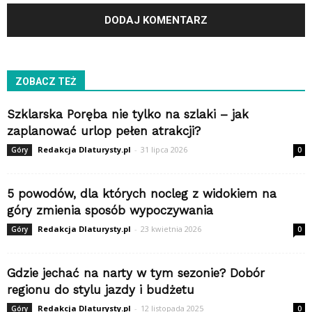
ZOBACZ TEŻ
Szklarska Poręba nie tylko na szlaki – jak
zaplanować urlop pełen atrakcji?
Redakcja Dlaturysty.pl
-
31 lipca 2026
Góry
0
5 powodów, dla których nocleg z widokiem na
góry zmienia sposób wypoczywania
Redakcja Dlaturysty.pl
-
23 kwietnia 2026
Góry
0
Gdzie jechać na narty w tym sezonie? Dobór
regionu do stylu jazdy i budżetu
Redakcja Dlaturysty.pl
-
12 listopada 2025
Góry
0