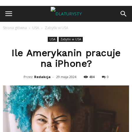
Strona główna
USA
Zabytki w USA
USA
Zabytki w USA
Ile Amerykanin pracuje
na iPhone?
Przez
Redakcja
-
29 maja 2024
484
0