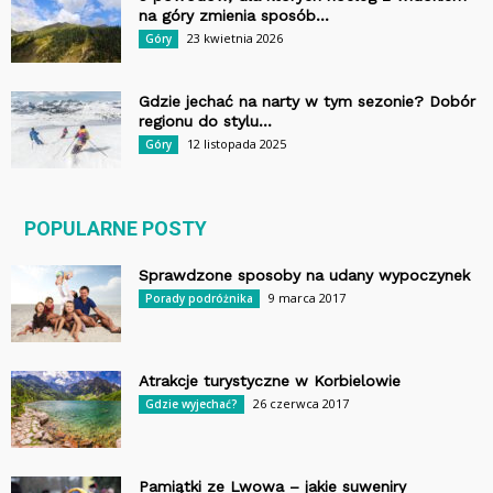
na góry zmienia sposób...
23 kwietnia 2026
Góry
Gdzie jechać na narty w tym sezonie? Dobór
regionu do stylu...
12 listopada 2025
Góry
POPULARNE POSTY
Sprawdzone sposoby na udany wypoczynek
9 marca 2017
Porady podróżnika
Atrakcje turystyczne w Korbielowie
26 czerwca 2017
Gdzie wyjechać?
Pamiątki ze Lwowa – jakie suweniry