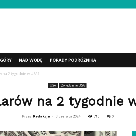
GÓRY
NAD WODĘ
PORADY PODRÓŻNIKA
ów na 2 tygodnie w USA?
USA
Zwiedzanie USA
olarów na 2 tygodnie 
Przez
Redakcja
-
3 czerwca 2024
715
0