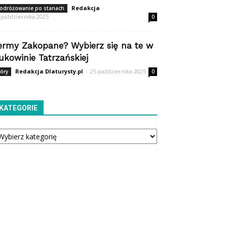
Redakcja
-
odróżowanie po stanach
 października 2025
0
ermy Zakopane? Wybierz się na te w
ukowinie Tatrzańskiej
Redakcja Dlaturysty.pl
-
25 października 2025
óry
0
KATEGORIE
tegorie