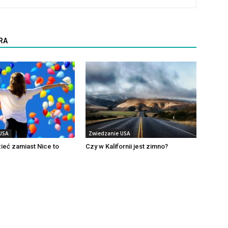
RA
USA
Zwiedzanie USA
eć zamiast Nice to
Czy w Kalifornii jest zimno?