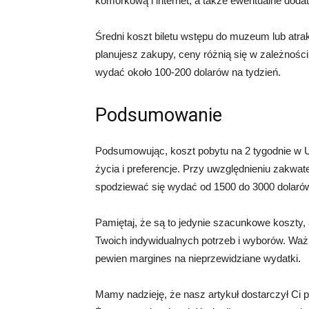
komórkową i internet, a także ewentualne dod
Średni koszt biletu wstępu do muzeum lub atrakc
planujesz zakupy, ceny różnią się w zależnośc
wydać około 100-200 dolarów na tydzień.
Podsumowanie
Podsumowując, koszt pobytu na 2 tygodnie w USA
życia i preferencje. Przy uwzględnieniu zakwat
spodziewać się wydać od 1500 do 3000 dolarów
Pamiętaj, że są to jedynie szacunkowe koszty,
Twoich indywidualnych potrzeb i wyborów. Ważn
pewien margines na nieprzewidziane wydatki.
Mamy nadzieję, że nasz artykuł dostarczył Ci 