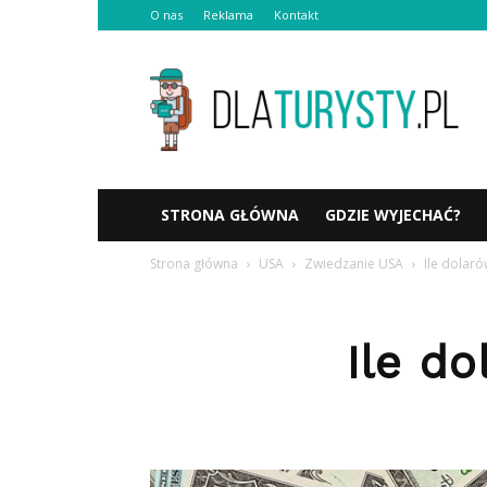
O nas
Reklama
Kontakt
Dlaturysty.pl
STRONA GŁÓWNA
GDZIE WYJECHAĆ?
Strona główna
USA
Zwiedzanie USA
Ile dolar
Ile d