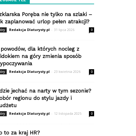
zklarska Poręba nie tylko na szlaki –
ak zaplanować urlop pełen atrakcji?
Redakcja Dlaturysty.pl
-
31 lipca 2026
óry
0
 powodów, dla których nocleg z
idokiem na góry zmienia sposób
ypoczywania
Redakcja Dlaturysty.pl
-
23 kwietnia 2026
óry
0
dzie jechać na narty w tym sezonie?
obór regionu do stylu jazdy i
udżetu
Redakcja Dlaturysty.pl
-
12 listopada 2025
óry
0
o to za kraj HR?