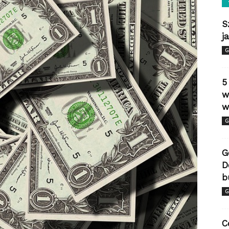
S
j
G
5
w
w
G
G
D
b
G
C