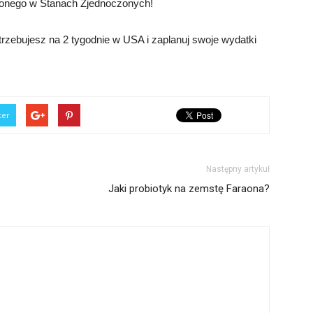
zonego w Stanach Zjednoczonych!
trzebujesz na 2 tygodnie w USA i zaplanuj swoje wydatki
ter
Następny artykuł
Jaki probiotyk na zemstę Faraona?