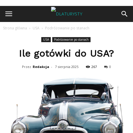
Strona główna
USA
Podróżowanie po stanach
USA
Podróżowanie po stanach
Ile gotówki do USA?
Przez
Redakcja
-
7 sierpnia 2025
267
0