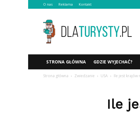
O nas
Reklama
Kontakt
Dlaturysty.pl
STRONA GŁÓWNA
GDZIE WYJECHAĆ?
Strona główna
Zwiedzanie
USA
Ile jest krajów 
Ile j