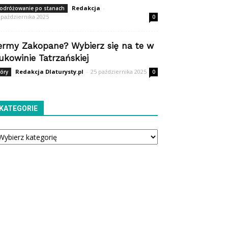
Redakcja
-
odróżowanie po stanach
 października 2025
0
ermy Zakopane? Wybierz się na te w
ukowinie Tatrzańskiej
Redakcja Dlaturysty.pl
-
25 października 2025
óry
0
KATEGORIE
tegorie