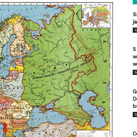
S
j
G
5
w
w
G
G
D
b
G
C