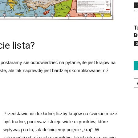
P
25
T
B
ie lista?
G
staramy się odpowiedzieć na pytanie, ile jest krajów na
te, ale tak naprawdę jest bardziej skomplikowane, niż
Ka
Przedstawienie dokładnej liczby krajów na świecie może
być trudne, ponieważ istnieje wiele czynników, które
wpływają na to, jak definiujemy pojęcie „kraj”. W
zależności od różnych czynników, takich jak uznawanie