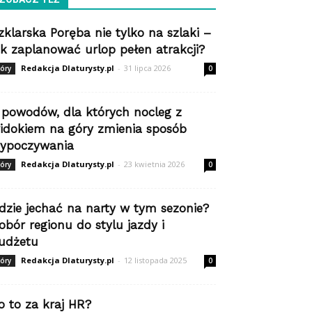
zklarska Poręba nie tylko na szlaki –
ak zaplanować urlop pełen atrakcji?
Redakcja Dlaturysty.pl
-
31 lipca 2026
óry
0
 powodów, dla których nocleg z
idokiem na góry zmienia sposób
ypoczywania
Redakcja Dlaturysty.pl
-
23 kwietnia 2026
óry
0
dzie jechać na narty w tym sezonie?
obór regionu do stylu jazdy i
udżetu
Redakcja Dlaturysty.pl
-
12 listopada 2025
óry
0
o to za kraj HR?