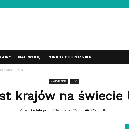
GÓRY
NAD WODĘ
PORADY PODRÓŻNIKA
na świecie lista?
Zwiedzanie
USA
est krajów na świecie 
Przez
Redakcja
-
20 listopada 2024
325
0