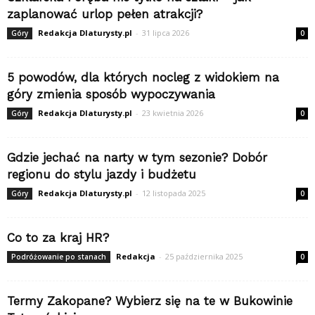
zaplanować urlop pełen atrakcji?
Redakcja Dlaturysty.pl
-
31 lipca 2026
Góry
0
5 powodów, dla których nocleg z widokiem na
góry zmienia sposób wypoczywania
Redakcja Dlaturysty.pl
-
23 kwietnia 2026
Góry
0
Gdzie jechać na narty w tym sezonie? Dobór
regionu do stylu jazdy i budżetu
Redakcja Dlaturysty.pl
-
12 listopada 2025
Góry
0
Co to za kraj HR?
Redakcja
-
25 października 2025
Podróżowanie po stanach
0
Termy Zakopane? Wybierz się na te w Bukowinie