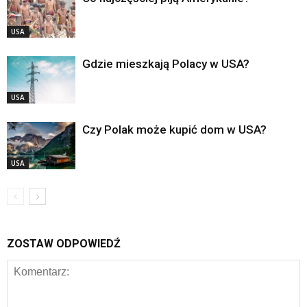
USA
Gdzie mieszkają Polacy w USA?
USA
Czy Polak może kupić dom w USA?
USA
ZOSTAW ODPOWIEDŹ