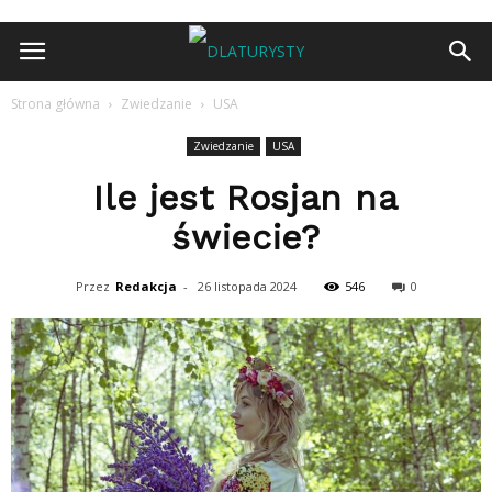
Strona główna
Zwiedzanie
USA
Zwiedzanie
USA
Ile jest Rosjan na
świecie?
Przez
Redakcja
-
26 listopada 2024
546
0