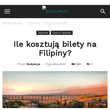
Strona główna
Tajlandia
Życie w Tajlandii
Tajlandia
Życie w Tajlandii
Ile kosztują bilety na
Filipiny?
Przez
Redakcja
-
11 grudnia 2023
624
0