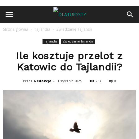
Strona główna
Tajlandia
Zwiedzanie Tajlandii
Tajlandia
Zwiedzanie Tajlandii
Ile kosztuje przelot z
Katowic do Tajlandii?
Przez
Redakcja
-
1 stycznia 2025
257
0