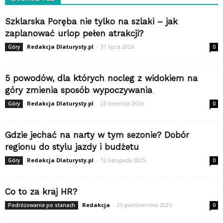
Szklarska Poręba nie tylko na szlaki – jak
zaplanować urlop pełen atrakcji?
Redakcja Dlaturysty.pl
-
31 lipca 2026
Góry
0
5 powodów, dla których nocleg z widokiem na
góry zmienia sposób wypoczywania
Redakcja Dlaturysty.pl
-
23 kwietnia 2026
Góry
0
Gdzie jechać na narty w tym sezonie? Dobór
regionu do stylu jazdy i budżetu
Redakcja Dlaturysty.pl
-
12 listopada 2025
Góry
0
Co to za kraj HR?
Redakcja
-
25 października 2025
Podróżowanie po stanach
0