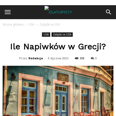
Strona główna
USA
Zabytki w USA
USA
Zabytki w USA
Ile Napiwków w Grecji?
Przez
Redakcja
-
9 stycznia 2025
308
0