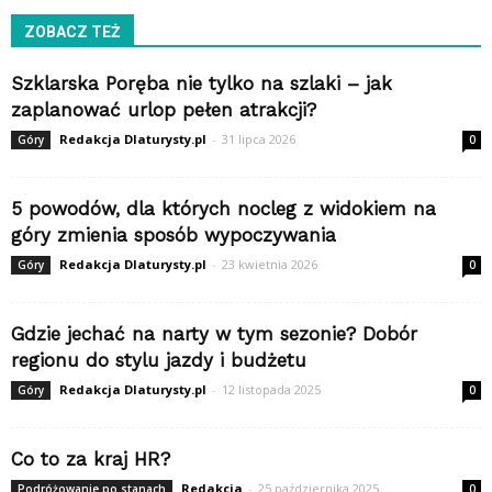
ZOBACZ TEŻ
Szklarska Poręba nie tylko na szlaki – jak
zaplanować urlop pełen atrakcji?
Redakcja Dlaturysty.pl
-
31 lipca 2026
Góry
0
5 powodów, dla których nocleg z widokiem na
góry zmienia sposób wypoczywania
Redakcja Dlaturysty.pl
-
23 kwietnia 2026
Góry
0
Gdzie jechać na narty w tym sezonie? Dobór
regionu do stylu jazdy i budżetu
Redakcja Dlaturysty.pl
-
12 listopada 2025
Góry
0
Co to za kraj HR?
Redakcja
-
25 października 2025
Podróżowanie po stanach
0