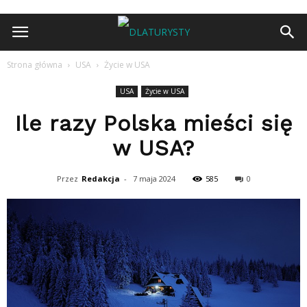
Strona główna
USA
Życie w USA
USA
Życie w USA
Ile razy Polska mieści się
w USA?
Przez
Redakcja
-
7 maja 2024
585
0