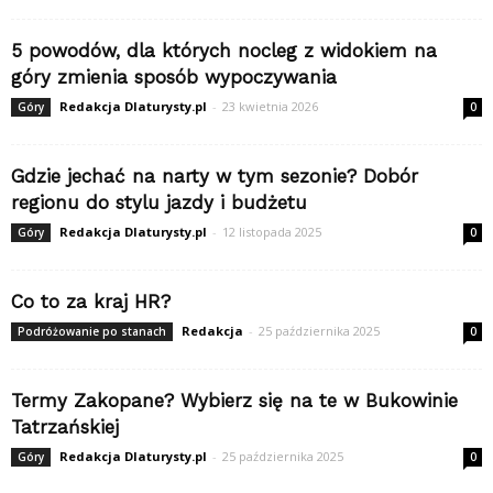
5 powodów, dla których nocleg z widokiem na
góry zmienia sposób wypoczywania
Redakcja Dlaturysty.pl
-
23 kwietnia 2026
Góry
0
Gdzie jechać na narty w tym sezonie? Dobór
regionu do stylu jazdy i budżetu
Redakcja Dlaturysty.pl
-
12 listopada 2025
Góry
0
Co to za kraj HR?
Redakcja
-
25 października 2025
Podróżowanie po stanach
0
Termy Zakopane? Wybierz się na te w Bukowinie
Tatrzańskiej
Redakcja Dlaturysty.pl
-
25 października 2025
Góry
0