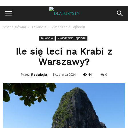
Strona główna
Tajlandia
Zwiedzanie Tajlandii
Tajlandia
Zwiedzanie Tajlandii
Ile się leci na Krabi z
Warszawy?
Przez
Redakcja
-
1 czerwca 2024
444
0