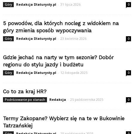
Redakcja Dlaturysty.pl
-
31 lipca 2026
Góry
0
5 powodów, dla których nocleg z widokiem na
góry zmienia sposób wypoczywania
Redakcja Dlaturysty.pl
-
23 kwietnia 2026
Góry
0
Gdzie jechać na narty w tym sezonie? Dobór
regionu do stylu jazdy i budżetu
Redakcja Dlaturysty.pl
-
12 listopada 2025
Góry
0
Co to za kraj HR?
Redakcja
-
25 października 2025
Podróżowanie po stanach
0
Termy Zakopane? Wybierz się na te w Bukowinie
Tatrzańskiej
Redakcja Dlaturysty.pl
-
25 października 2025
Góry
0