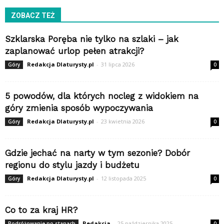
ZOBACZ TEŻ
Szklarska Poręba nie tylko na szlaki – jak
zaplanować urlop pełen atrakcji?
Redakcja Dlaturysty.pl
-
31 lipca 2026
Góry
0
5 powodów, dla których nocleg z widokiem na
góry zmienia sposób wypoczywania
Redakcja Dlaturysty.pl
-
23 kwietnia 2026
Góry
0
Gdzie jechać na narty w tym sezonie? Dobór
regionu do stylu jazdy i budżetu
Redakcja Dlaturysty.pl
-
12 listopada 2025
Góry
0
Co to za kraj HR?
Redakcja
-
25 października 2025
Podróżowanie po stanach
0