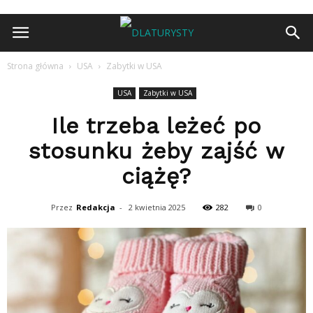
Strona główna
USA
Zabytki w USA
USA
Zabytki w USA
Ile trzeba leżeć po
stosunku żeby zajść w
ciążę?
Przez
Redakcja
-
2 kwietnia 2025
282
0