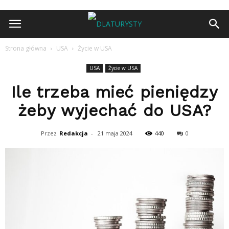
Strona główna
USA
Życie w USA
USA
Życie w USA
Ile trzeba mieć pieniędzy
żeby wyjechać do USA?
Przez
Redakcja
-
21 maja 2024
440
0