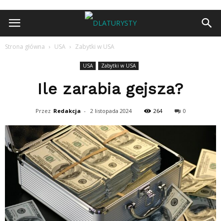
Strona główna
USA
Zabytki w USA
USA
Zabytki w USA
Ile zarabia gejsza?
Przez
Redakcja
-
2 listopada 2024
264
0