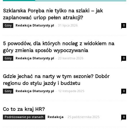
Szklarska Poręba nie tylko na szlaki – jak
zaplanować urlop pełen atrakcji?
Redakcja Dlaturysty.pl
-
31 lipca 2026
Góry
0
5 powodów, dla których nocleg z widokiem na
góry zmienia sposób wypoczywania
Redakcja Dlaturysty.pl
-
23 kwietnia 2026
Góry
0
Gdzie jechać na narty w tym sezonie? Dobór
regionu do stylu jazdy i budżetu
Redakcja Dlaturysty.pl
-
12 listopada 2025
Góry
0
Co to za kraj HR?
Redakcja
-
25 października 2025
Podróżowanie po stanach
0