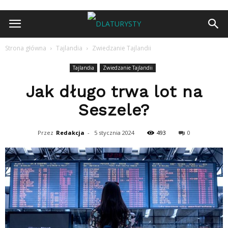
Strona główna
Tajlandia
Zwiedzanie Tajlandii
Tajlandia
Zwiedzanie Tajlandii
Jak długo trwa lot na
Seszele?
Przez
Redakcja
-
5 stycznia 2024
493
0