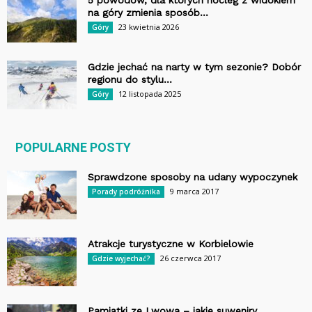
5 powodów, dla których nocleg z widokiem
na góry zmienia sposób...
23 kwietnia 2026
Góry
Gdzie jechać na narty w tym sezonie? Dobór
regionu do stylu...
12 listopada 2025
Góry
POPULARNE POSTY
Sprawdzone sposoby na udany wypoczynek
9 marca 2017
Porady podróżnika
Atrakcje turystyczne w Korbielowie
26 czerwca 2017
Gdzie wyjechać?
Pamiątki ze Lwowa – jakie suweniry