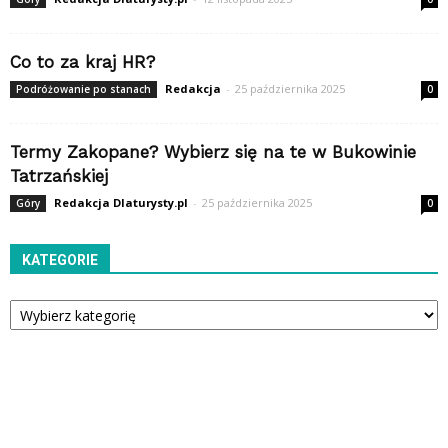
Co to za kraj HR?
Redakcja
-
25 października 2025
Podróżowanie po stanach
0
Termy Zakopane? Wybierz się na te w Bukowinie
Tatrzańskiej
Redakcja Dlaturysty.pl
-
25 października 2025
Góry
0
KATEGORIE
Kategorie