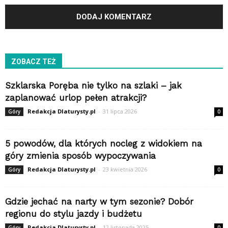
ZOBACZ TEŻ
Szklarska Poręba nie tylko na szlaki – jak
zaplanować urlop pełen atrakcji?
Redakcja Dlaturysty.pl
-
31 lipca 2026
Góry
0
5 powodów, dla których nocleg z widokiem na
góry zmienia sposób wypoczywania
Redakcja Dlaturysty.pl
-
23 kwietnia 2026
Góry
0
Gdzie jechać na narty w tym sezonie? Dobór
regionu do stylu jazdy i budżetu
Redakcja Dlaturysty.pl
-
12 listopada 2025
Góry
0