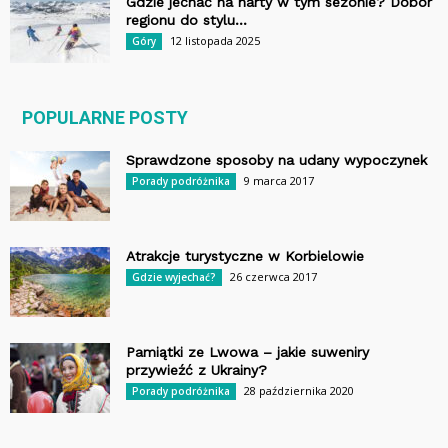
Gdzie jechać na narty w tym sezonie? Dobór
regionu do stylu...
12 listopada 2025
Góry
POPULARNE POSTY
Sprawdzone sposoby na udany wypoczynek
9 marca 2017
Porady podróżnika
Atrakcje turystyczne w Korbielowie
26 czerwca 2017
Gdzie wyjechać?
Pamiątki ze Lwowa – jakie suweniry
przywieźć z Ukrainy?
28 października 2020
Porady podróżnika