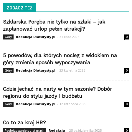
ZOBACZ TEŻ
Szklarska Poręba nie tylko na szlaki – jak
zaplanować urlop pełen atrakcji?
Redakcja Dlaturysty.pl
-
31 lipca 2026
Góry
0
5 powodów, dla których nocleg z widokiem na
góry zmienia sposób wypoczywania
Redakcja Dlaturysty.pl
-
23 kwietnia 2026
Góry
0
Gdzie jechać na narty w tym sezonie? Dobór
regionu do stylu jazdy i budżetu
Redakcja Dlaturysty.pl
-
12 listopada 2025
Góry
0
Co to za kraj HR?
Redakcja
-
25 października 2025
Podróżowanie po stanach
0