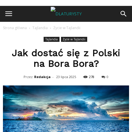
Strona główna
Tajlandia
Życie w Tajlandii
Tajlandia
Życie w Tajlandii
Jak dostać się z Polski
na Bora Bora?
Przez
Redakcja
-
23 lipca 2025
278
0