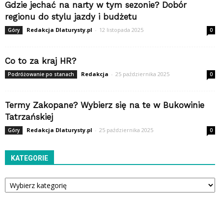
Gdzie jechać na narty w tym sezonie? Dobór
regionu do stylu jazdy i budżetu
Redakcja Dlaturysty.pl
-
12 listopada 2025
Góry
0
Co to za kraj HR?
Redakcja
-
25 października 2025
Podróżowanie po stanach
0
Termy Zakopane? Wybierz się na te w Bukowinie
Tatrzańskiej
Redakcja Dlaturysty.pl
-
25 października 2025
Góry
0
KATEGORIE
Kategorie