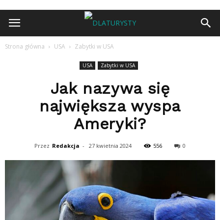
Strona główna
USA
Zabytki w USA
USA
Zabytki w USA
Jak nazywa się
największa wyspa
Ameryki?
Przez
Redakcja
-
27 kwietnia 2024
556
0