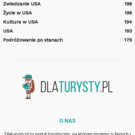
Zwiedzanie USA
196
Życie w USA
196
Kultura w USA
194
USA
193
Podróżowanie po stanach
179
O NAS
Dlaturysty.pl to portal turystyczny, na którym piszemy o fajnych i