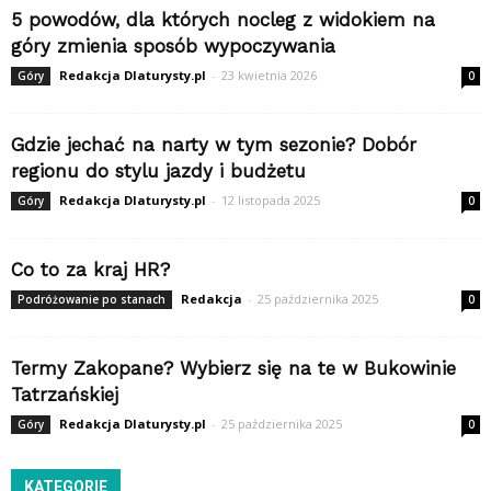
5 powodów, dla których nocleg z widokiem na
góry zmienia sposób wypoczywania
Redakcja Dlaturysty.pl
-
23 kwietnia 2026
Góry
0
Gdzie jechać na narty w tym sezonie? Dobór
regionu do stylu jazdy i budżetu
Redakcja Dlaturysty.pl
-
12 listopada 2025
Góry
0
Co to za kraj HR?
Redakcja
-
25 października 2025
Podróżowanie po stanach
0
Termy Zakopane? Wybierz się na te w Bukowinie
Tatrzańskiej
Redakcja Dlaturysty.pl
-
25 października 2025
Góry
0
KATEGORIE