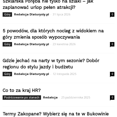
Szklarska Poręba nie tylko na szlaki – jak
zaplanować urlop pełen atrakcji?
Redakcja Dlaturysty.pl
-
31 lipca 2026
Góry
0
5 powodów, dla których nocleg z widokiem na
góry zmienia sposób wypoczywania
Redakcja Dlaturysty.pl
-
23 kwietnia 2026
Góry
0
Gdzie jechać na narty w tym sezonie? Dobór
regionu do stylu jazdy i budżetu
Redakcja Dlaturysty.pl
-
12 listopada 2025
Góry
0
Co to za kraj HR?
Redakcja
-
25 października 2025
Podróżowanie po stanach
0
Termy Zakopane? Wybierz się na te w Bukowinie