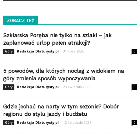
ZOBACZ TEŻ
Szklarska Poręba nie tylko na szlaki – jak
zaplanować urlop pełen atrakcji?
Redakcja Dlaturysty.pl
-
31 lipca 2026
Góry
0
5 powodów, dla których nocleg z widokiem na
góry zmienia sposób wypoczywania
Redakcja Dlaturysty.pl
-
23 kwietnia 2026
Góry
0
Gdzie jechać na narty w tym sezonie? Dobór
regionu do stylu jazdy i budżetu
Redakcja Dlaturysty.pl
-
12 listopada 2025
Góry
0