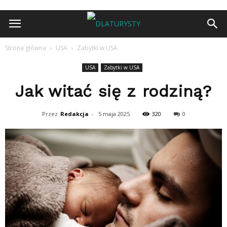
Strona główna
USA
Zabytki w USA
USA
Zabytki w USA
Jak witać się z rodziną?
Przez
Redakcja
-
5 maja 2025
320
0