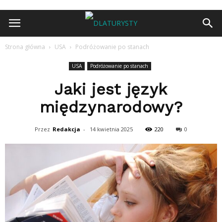
Strona główna
USA
Podróżowanie po stanach
USA
Podróżowanie po stanach
Jaki jest język
międzynarodowy?
Przez
Redakcja
-
14 kwietnia 2025
220
0