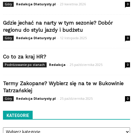
Redakcja Dlaturysty.pl
-
23 kwietnia 2026
Góry
0
Gdzie jechać na narty w tym sezonie? Dobór
regionu do stylu jazdy i budżetu
Redakcja Dlaturysty.pl
-
12 listopada 2025
Góry
0
Co to za kraj HR?
Redakcja
-
25 października 2025
Podróżowanie po stanach
0
Termy Zakopane? Wybierz się na te w Bukowinie
Tatrzańskiej
Redakcja Dlaturysty.pl
-
25 października 2025
Góry
0
KATEGORIE
Kategorie