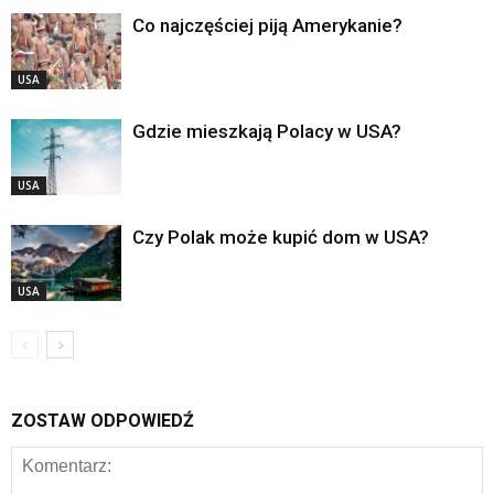
Co najczęściej piją Amerykanie?
USA
Gdzie mieszkają Polacy w USA?
USA
Czy Polak może kupić dom w USA?
USA
ZOSTAW ODPOWIEDŹ