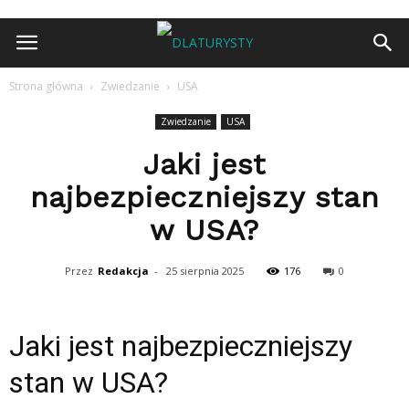
Strona główna
Zwiedzanie
USA
Zwiedzanie
USA
Jaki jest
najbezpieczniejszy stan
w USA?
Przez
Redakcja
-
25 sierpnia 2025
176
0
Jaki jest najbezpieczniejszy
stan w USA?