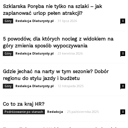
Szklarska Poręba nie tylko na szlaki – jak
zaplanować urlop pełen atrakcji?
Redakcja Dlaturysty.pl
-
31 lipca 2026
Góry
0
5 powodów, dla których nocleg z widokiem na
góry zmienia sposób wypoczywania
Redakcja Dlaturysty.pl
-
23 kwietnia 2026
Góry
0
Gdzie jechać na narty w tym sezonie? Dobór
regionu do stylu jazdy i budżetu
Redakcja Dlaturysty.pl
-
12 listopada 2025
Góry
0
Co to za kraj HR?
Redakcja
-
25 października 2025
Podróżowanie po stanach
0