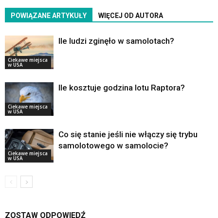
POWIĄZANE ARTYKUŁY
WIĘCEJ OD AUTORA
Ile ludzi zginęło w samolotach?
Ciekawe miejsca
w USA
Ile kosztuje godzina lotu Raptora?
Ciekawe miejsca
w USA
Co się stanie jeśli nie włączy się trybu
samolotowego w samolocie?
Ciekawe miejsca
w USA
ZOSTAW ODPOWIEDŹ