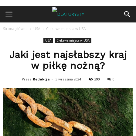
Strona główna
USA
Ciekawe miejsca w USA
USA
Ciekawe miejsca w USA
Jaki jest najsłabszy kraj
w piłkę nożną?
Przez
Redakcja
-
3 września 2024
390
0