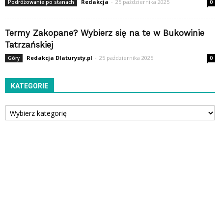
Redakcja
-
25 października 2025
Podróżowanie po stanach
0
Termy Zakopane? Wybierz się na te w Bukowinie
Tatrzańskiej
Redakcja Dlaturysty.pl
-
25 października 2025
Góry
0
KATEGORIE
Kategorie