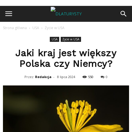
Strona główna
USA
Życie w USA
USA
Życie w USA
Jaki kraj jest większy
Polska czy Niemcy?
Przez
Redakcja
-
8 lipca 2024
550
0