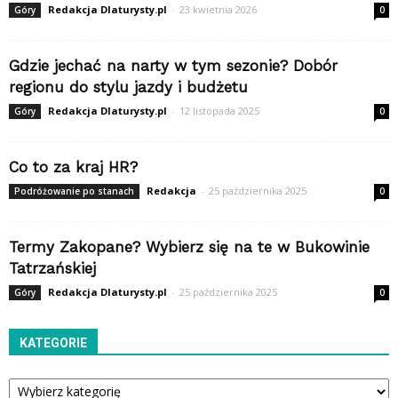
Redakcja Dlaturysty.pl
-
23 kwietnia 2026
Góry
0
Gdzie jechać na narty w tym sezonie? Dobór
regionu do stylu jazdy i budżetu
Redakcja Dlaturysty.pl
-
12 listopada 2025
Góry
0
Co to za kraj HR?
Redakcja
-
25 października 2025
Podróżowanie po stanach
0
Termy Zakopane? Wybierz się na te w Bukowinie
Tatrzańskiej
Redakcja Dlaturysty.pl
-
25 października 2025
Góry
0
KATEGORIE
Kategorie