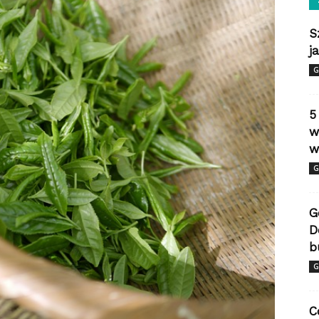
S
j
G
5
w
w
G
G
D
b
G
C