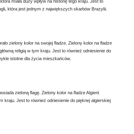
która miała duży wpływ na historię tego kraju. Jest to
gli, która jest jednym z największych skarbów Brazylii.
ło zielony kolor na swojej fladze. Zielony kolor na fladze
 główną religią w tym kraju. Jest to również odniesienie do
wykle istotne dla życia mieszkańców.
siada zieloną flagę. Zielony kolor na fladze Algierii
m kraju. Jest to również odniesienie do pięknej algierskiej