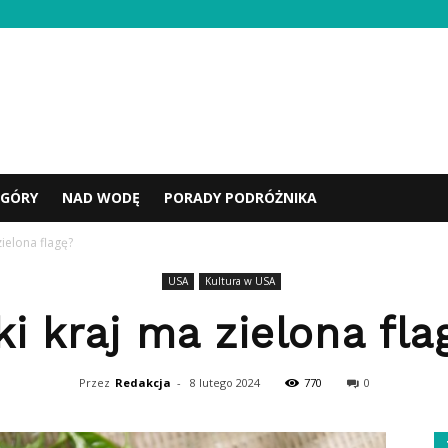
GÓRY
NAD WODĘ
PORADY PODRÓŻNIKA
zielona flagę?
USA
Kultura w USA
ki kraj ma zielona fla
Przez
Redakcja
-
8 lutego 2024
770
0