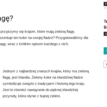
P
25
lagę?
T
B
zyjrzymy się krajom, które mają zieloną flagę.
G
ezentuje ten kolor na swojej fladze? Przygotowaliśmy dla
flagę, wraz z krótkim opisem każdego z nich.
Ka
Jednym z najbardziej znanych krajów, który ma zieloną
flagę, jest Irlandia. Zielony kolor na irlandzkiej fladze
symbolizuje związki z tradycjami i historią tego kraju.
Jest to również nawiązanie do pięknej irlandzkiej
przyrody, która słynie z bujnej zieleni.