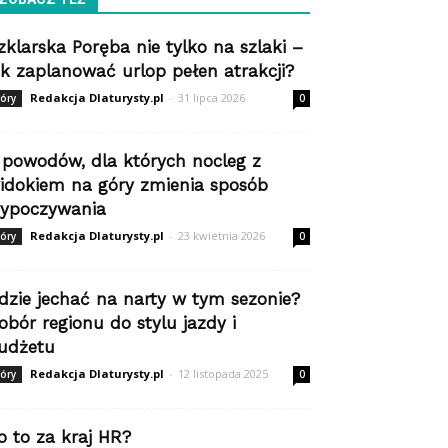
zklarska Poręba nie tylko na szlaki –
ak zaplanować urlop pełen atrakcji?
Redakcja Dlaturysty.pl
-
31 lipca 2026
óry
0
 powodów, dla których nocleg z
idokiem na góry zmienia sposób
ypoczywania
Redakcja Dlaturysty.pl
-
23 kwietnia 2026
óry
0
dzie jechać na narty w tym sezonie?
obór regionu do stylu jazdy i
udżetu
Redakcja Dlaturysty.pl
-
12 listopada 2025
óry
0
o to za kraj HR?