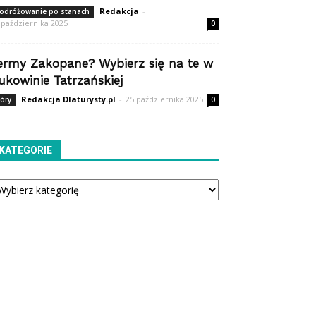
Redakcja
-
odróżowanie po stanach
 października 2025
0
ermy Zakopane? Wybierz się na te w
ukowinie Tatrzańskiej
Redakcja Dlaturysty.pl
-
25 października 2025
óry
0
KATEGORIE
tegorie