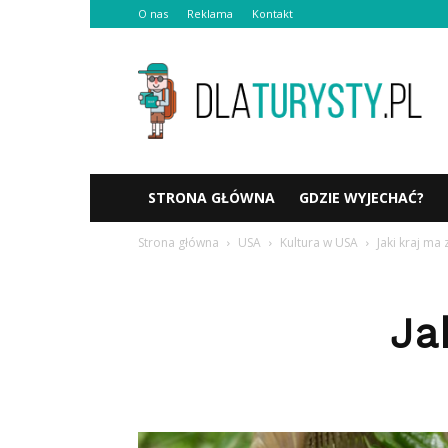
O nas
Reklama
Kontakt
Dlaturysty.pl
STRONA GŁÓWNA
GDZIE WYJECHAĆ?
Strona główna
USA
Kultura w USA
Jaki kraj ma 
Ja