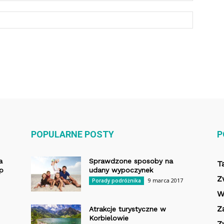
POPULARNE POSTY
P
a
Sprawdzone sposoby na
T
op
udany wypoczynek
Z
9 marca 2017
Porady podróżnika
W
Z
Atrakcje turystyczne w
Korbielowie
Z