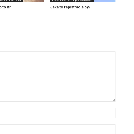
 to it?
Jaka to rejestracja by?