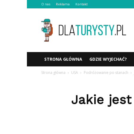
O nas
Reklama
Kontakt
Dlaturysty.pl
STRONA GŁÓWNA
GDZIE WYJECHAĆ?
Strona główna
USA
Podróżowanie po stanach
Jakie jes