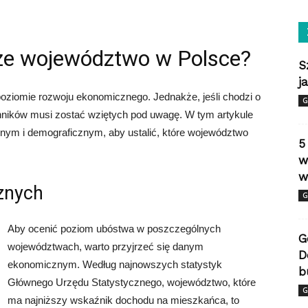
jsze województwo w Polsce?
S
j
poziomie rozwoju ekonomicznego. Jednakże, jeśli chodzi o
G
ynników musi zostać wziętych pod uwagę. W tym artykule
ym i demograficznym, aby ustalić, które województwo
5
w
w
znych
G
Aby ocenić poziom ubóstwa w poszczególnych
G
województwach, warto przyjrzeć się danym
D
ekonomicznym. Według najnowszych statystyk
b
Głównego Urzędu Statystycznego, województwo, które
G
ma najniższy wskaźnik dochodu na mieszkańca, to