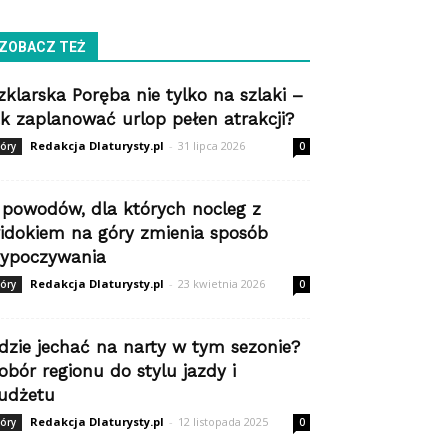
ZOBACZ TEŻ
zklarska Poręba nie tylko na szlaki –
ak zaplanować urlop pełen atrakcji?
Redakcja Dlaturysty.pl
-
31 lipca 2026
óry
0
 powodów, dla których nocleg z
idokiem na góry zmienia sposób
ypoczywania
Redakcja Dlaturysty.pl
-
23 kwietnia 2026
óry
0
dzie jechać na narty w tym sezonie?
obór regionu do stylu jazdy i
udżetu
Redakcja Dlaturysty.pl
-
12 listopada 2025
óry
0