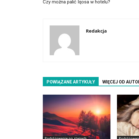
Czy można palić Iqosa w hotelu?
Redakcja
POWIĄZANE ARTYKUŁY
WIĘCEJ OD AUTO
Podróżowanie po stanach
Podróżowani