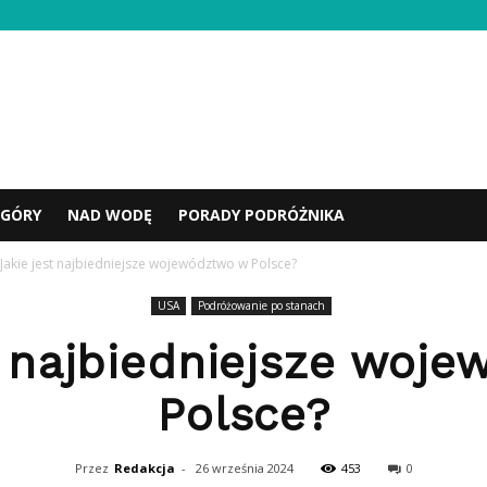
GÓRY
NAD WODĘ
PORADY PODRÓŻNIKA
Jakie jest najbiedniejsze województwo w Polsce?
USA
Podróżowanie po stanach
t najbiedniejsze woj
Polsce?
Przez
Redakcja
-
26 września 2024
453
0