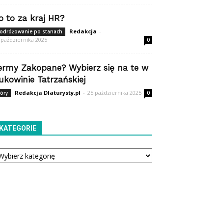
o to za kraj HR?
Redakcja
-
odróżowanie po stanach
 października 2025
0
ermy Zakopane? Wybierz się na te w
ukowinie Tatrzańskiej
Redakcja Dlaturysty.pl
-
25 października 2025
óry
0
KATEGORIE
tegorie