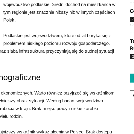
województwo podlaskie. Średni dochód na mieszkańca w
C
tym regionie jest znacznie niższy niż w innych częściach
P
Polski.
25
Podlaskie jest województwem, które od lat boryka się z
T
problemem niskiego poziomu rozwoju gospodarczego.
B
raz słaba infrastruktura przyczyniają się do trudnej sytuacji
G
mograficzne
Ka
w ekonomicznych. Warto również przyjrzeć się wskaźnikom
niejszy obraz sytuacji. Według badań, województwo
bocia w kraju. Brak miejsc pracy i niskie zarobki
wielu rodzin.
ajniższy wskaźnik wykształcenia w Polsce. Brak dostępu