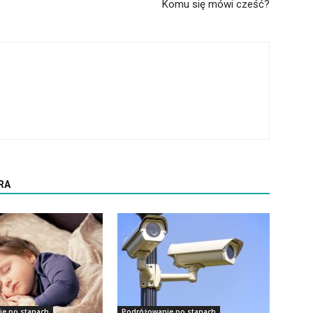
Komu się mówi cześć?
RA
e po stanach
Podróżowanie po stanach