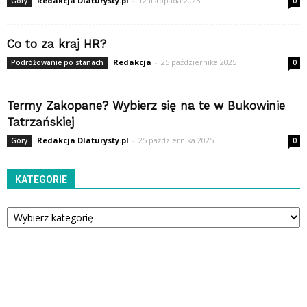
Redakcja Dlaturysty.pl
-
12 listopada 2025
Góry
0
Co to za kraj HR?
Redakcja
-
25 października 2025
Podróżowanie po stanach
0
Termy Zakopane? Wybierz się na te w Bukowinie
Tatrzańskiej
Redakcja Dlaturysty.pl
-
25 października 2025
Góry
0
KATEGORIE
Kategorie