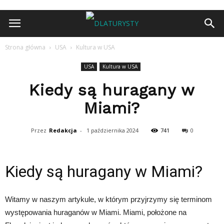
Strona główna
USA
Kultura w USA
USA
Kultura w USA
Kiedy są huragany w
Miami?
Przez
Redakcja
-
1 października 2024
741
0
Kiedy są huragany w Miami?
Witamy w naszym artykule, w którym przyjrzymy się terminom
występowania huraganów w Miami. Miami, położone na