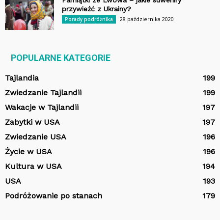
Pamiątki ze Lwowa – jakie suweniry
przywieźć z Ukrainy?
28 października 2020
Porady podróżnika
POPULARNE KATEGORIE
Tajlandia
199
Zwiedzanie Tajlandii
199
Wakacje w Tajlandii
197
Zabytki w USA
197
Zwiedzanie USA
196
Życie w USA
196
Kultura w USA
194
USA
193
Podróżowanie po stanach
179