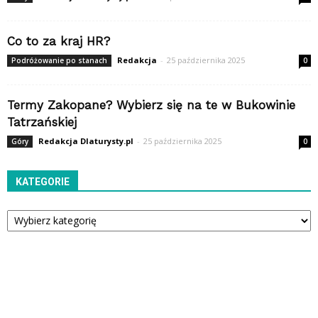
Co to za kraj HR?
Redakcja
-
25 października 2025
Podróżowanie po stanach
0
Termy Zakopane? Wybierz się na te w Bukowinie
Tatrzańskiej
Redakcja Dlaturysty.pl
-
25 października 2025
Góry
0
KATEGORIE
Kategorie