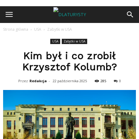
Strona główna
USA
Zabytki w USA
USA
Zabytki w USA
Kim był i co zrobił
Krzysztof Kolumb?
Przez
Redakcja
-
22 października 2025
285
0