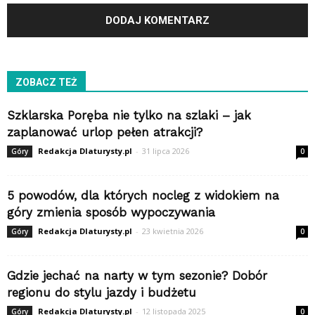
ZOBACZ TEŻ
Szklarska Poręba nie tylko na szlaki – jak
zaplanować urlop pełen atrakcji?
Redakcja Dlaturysty.pl
-
31 lipca 2026
Góry
0
5 powodów, dla których nocleg z widokiem na
góry zmienia sposób wypoczywania
Redakcja Dlaturysty.pl
-
23 kwietnia 2026
Góry
0
Gdzie jechać na narty w tym sezonie? Dobór
regionu do stylu jazdy i budżetu
Redakcja Dlaturysty.pl
-
12 listopada 2025
Góry
0