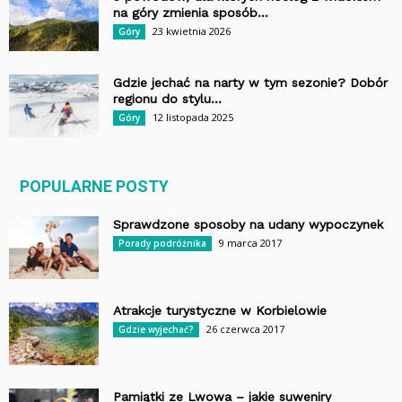
na góry zmienia sposób...
23 kwietnia 2026
Góry
Gdzie jechać na narty w tym sezonie? Dobór
regionu do stylu...
12 listopada 2025
Góry
POPULARNE POSTY
Sprawdzone sposoby na udany wypoczynek
9 marca 2017
Porady podróżnika
Atrakcje turystyczne w Korbielowie
26 czerwca 2017
Gdzie wyjechać?
Pamiątki ze Lwowa – jakie suweniry