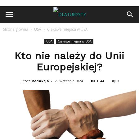
Strona główna
USA
Ciekawe miejsca w USA
USA
Ciekawe miejsca w USA
Kto nie należy do Unii
Europejskiej?
Przez
Redakcja
-
20 września 2024
1544
0