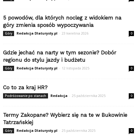
5 powodów, dla których nocleg z widokiem na
góry zmienia sposób wypoczywania
Redakcja Dlaturysty.pl
-
23 kwietnia 2026
Góry
0
Gdzie jechać na narty w tym sezonie? Dobór
regionu do stylu jazdy i budżetu
Redakcja Dlaturysty.pl
-
12 listopada 2025
Góry
0
Co to za kraj HR?
Redakcja
-
25 października 2025
Podróżowanie po stanach
0
Termy Zakopane? Wybierz się na te w Bukowinie
Tatrzańskiej
Redakcja Dlaturysty.pl
-
25 października 2025
Góry
0