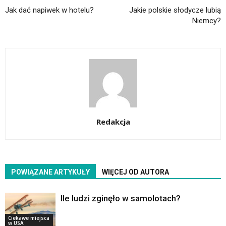
Jak dać napiwek w hotelu?
Jakie polskie słodycze lubią
Niemcy?
Redakcja
POWIĄZANE ARTYKUŁY
WIĘCEJ OD AUTORA
Ile ludzi zginęło w samolotach?
Ciekawe miejsca
w USA